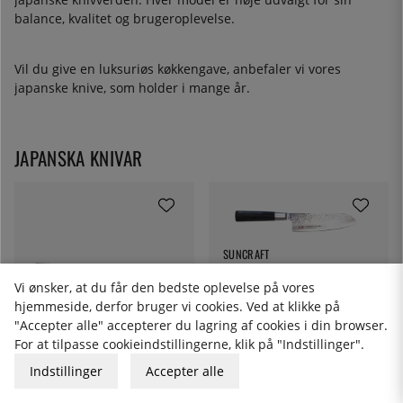
balance, kvalitet og brugeroplevelse.
Vil du give en luksuriøs køkkengave, anbefaler vi vores
japanske knive, som holder i mange år.
JAPANSKA KNIVAR
SUNCRAFT
Senzo Santoku kniv, 17cm -
Vi ønsker, at du får den bedste oplevelse på vores
Suncraft
hjemmeside, derfor bruger vi cookies. Ved at klikke på
1761 kr.
"Accepter alle" accepterer du lagring af cookies i din browser.
For at tilpasse cookieindstillingerne, klik på "Indstillinger".
SUNCRAFT
Indstillinger
Accepter alle
Bunka 13,5 cm, Kurouchi
finish, Shinmatsu - Suncraft