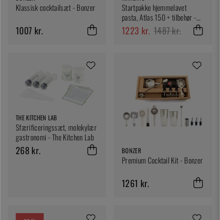
Klassisk cocktailsæt - Bonzer
Startpakke hjemmelavet
pasta, Atlas 150 + tilbehør -
Marcato
1007 kr.
1223 kr.
1487 kr.
THE KITCHEN LAB
Sfærificeringssæt, molekylær
gastronomi - The Kitchen Lab
268 kr.
BONZER
Premium Cocktail Kit - Bonzer
1261 kr.