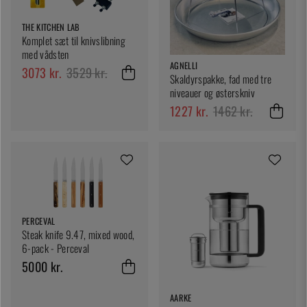
THE KITCHEN LAB
Komplet sæt til knivslibning
med vådsten
AGNELLI
3073 kr.
3529 kr.
Skaldyrspakke, fad med tre
niveauer og østerskniv
1227 kr.
1462 kr.
PERCEVAL
Steak knife 9.47, mixed wood,
6-pack - Perceval
5000 kr.
AARKE