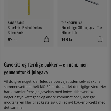
SABRE PARIS
THE KITCHEN LAB
Smørkniv, Bistrot, Yellow -
Pincet, lige, 30 cm, sølv - The
Sabre Paris
Kitchen Lab
92 kr.
146 kr.
Gavekits og færdige pakker – en nem, men
gennemtænkt julegave
Vil du give noget, der føles velovervejet uden selv at skulle
sammensætte et helt kit? Så er du landet det rigtige sted. Her
har vi samlet færdige gavekits med knive, slibeværktøj,
bageudstyr, kaffegear og andre kombinationer, der gør
modtageren klar til at kaste sig ud i et nyt køkkenprojekt med
det samme.