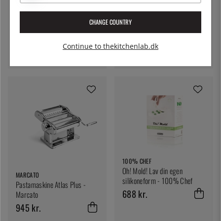
ALESSI
Flere valg
CHANGE COUNTRY
Termokande, Plissé, 1 L -
Alessi
Continue to thekitchenlab.dk
868 kr.
100% CHEF
Oh! Mold! Lav din egen
MARCATO
silikoneform - 100% Chef
Pastamaskine Atlas Plus -
688 kr.
Marcato
945 kr.