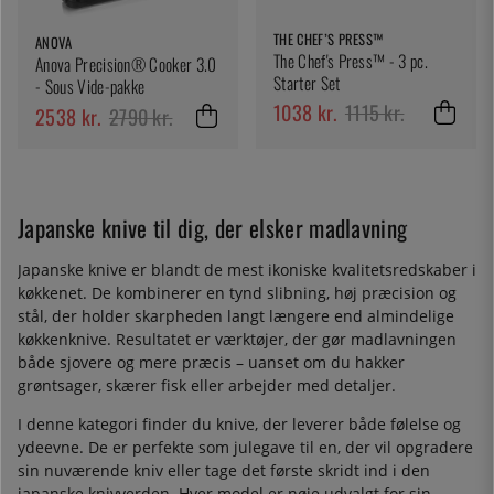
THE CHEF’S PRESS™
ANOVA
The Chef's Press™ - 3 pc.
Anova Precision® Cooker 3.0
Starter Set
- Sous Vide-pakke
1038 kr.
1115 kr.
2538 kr.
2790 kr.
Japanske knive til dig, der elsker madlavning
Japanske knive er blandt de mest ikoniske kvalitetsredskaber i
køkkenet. De kombinerer en tynd slibning, høj præcision og
stål, der holder skarpheden langt længere end almindelige
køkkenknive. Resultatet er værktøjer, der gør madlavningen
både sjovere og mere præcis – uanset om du hakker
grøntsager, skærer fisk eller arbejder med detaljer.
I denne kategori finder du knive, der leverer både følelse og
ydeevne. De er perfekte som julegave til en, der vil opgradere
sin nuværende kniv eller tage det første skridt ind i den
japanske knivverden. Hver model er nøje udvalgt for sin