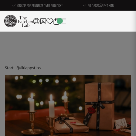
GRATIS FORSENDELSE OVER 500 DKK*
30 DAGES ÅBENT KØB
Start
Julklappstips