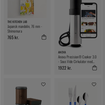
THE KITCHEN LAB
Japansk mandolin, 76 mm -
Shimomura
765 kr.
ANOVA
Anova Precision® Cooker 3.0
- Sous Vide Cirkulator med
Wi-Fi
1922 kr.