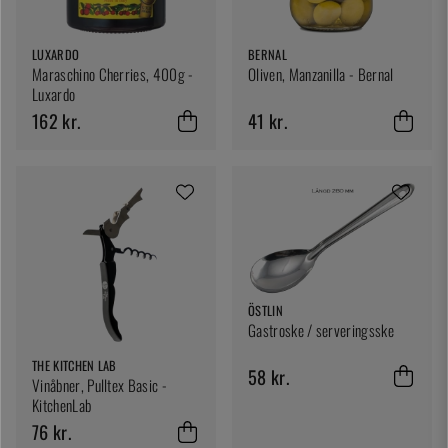
LUXARDO
BERNAL
Maraschino Cherries, 400g -
Oliven, Manzanilla - Bernal
Luxardo
162 kr.
41 kr.
ÖSTLIN
Gastroske / serveringsske
THE KITCHEN LAB
58 kr.
Vinåbner, Pulltex Basic -
KitchenLab
76 kr.