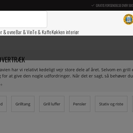
GRATIS FORSENDELSE OVER 50
er & ovne
Bar & Vin
Te & Kaffe
Køkken interiør
 OVERTRÆK
avien har vi relativt kedeligt vejr store dele af året. Selvom en grill
 for at give den nogle udfordringer. Når det er sagt, så behøver du
t slipcover kommer langt. Her har vi samlet vores udvalg af overtræk 
yd
Grilltang
Grill luffer
Pensler
Stativ og riste