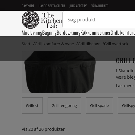
GAVEKORT
HANDELSBETINGELSER
JULKLAPPSTIPS
VÅRA BUTIKER
Madlavning
Bagning
Borddækning
Køkkenmaskiner
Grill, komfur
Start
Grill, komfurer & ovne
Grill tilbehør
Grill overtræk
GRILL
I Skandin
være bleg
brugt – e
Grillrist
Grill rengøring
Grill spade
Grillsp
Vis
20
af
20
produkter