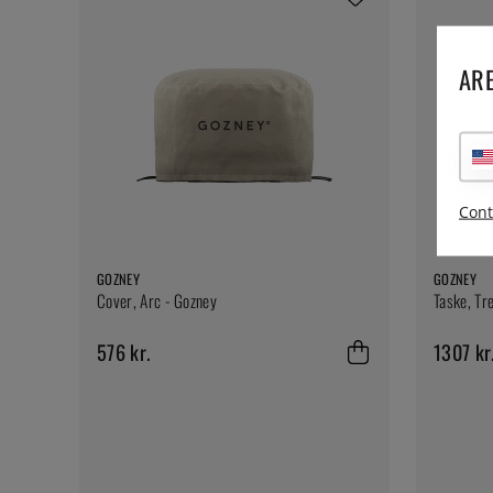
ARE
Cont
GOZNEY
GOZNEY
Cover, Arc - Gozney
Taske, Tr
576 kr.
1307 kr