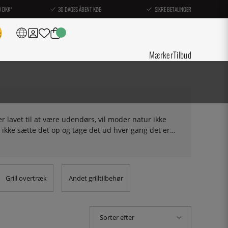
0 DKK*
30 DAGES ÅBENT KØB
SIKRE BETALINGER
Mærker
Tilbud
 er lavet til at være udendørs, vil moder natur ikke
 ikke sætte det op og tage det ud hver gang det er
til grillen.
Grill overtræk
Andet grilltilbehør
Sorter efter