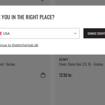
 YOU IN THE RIGHT PLACE?
CHANGE COUNT
USA
inue to thekitchenlab.dk
GOZNEY
ead - Gozney
Cover, Dome Gen 2.0, XL - Gozney
.
1230 kr.