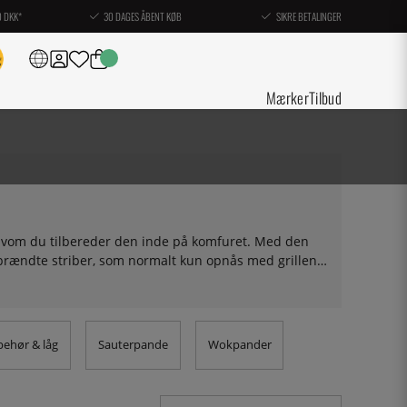
0 DKK*
30 DAGES ÅBENT KØB
SIKRE BETALINGER
Mærker
Tilbud
 selvom du tilbereder den inde på komfuret. Med den
 brændte striber, som normalt kun opnås med grillen -
d eller plads til at starte grillen! Her har vi solide
ndet Skeppshult, Staub og De Buyer - alle giver de et
t? Læs venligst vores købsguide til stegepander!
lbehør & låg
Sauterpande
Wokpander