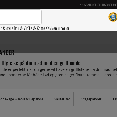
GRATIS FORSENDELSE OVER 50
er & ovne
Bar & Vin
Te & Kaffe
Køkken interiør
PANDER
illfølelse på din mad med en grillpande!
ande er perfekt, når du gerne vil have en grillfølelse på din mad,
und i panderne får både kød og grøntsager flotte, karamelliserede
l dig, der gerne vil spise grillet hele året rundt, men ikke altid har ti
er i støbejern, kulstofstål og med non-stick belægning fra blandt a
elsmagende resultat, der får dig til at tænke på sommeren. Forvirre
andekage & æbleskivepande
Sauteuser
Stegepander
Ti