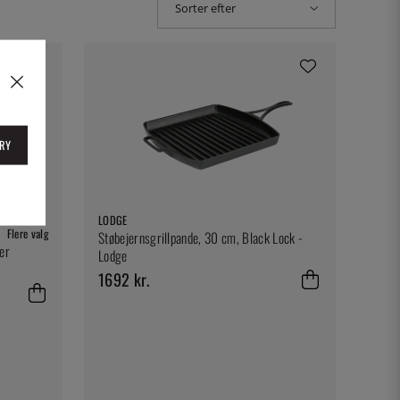
Sorter efter
RY
LODGE
Flere valg
Støbejernsgrillpande, 30 cm, Black Lock -
er
Lodge
1692 kr.