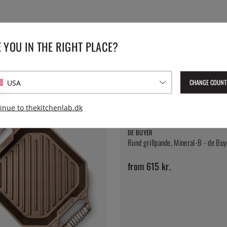
 YOU IN THE RIGHT PLACE?
CHANGE COUNT
USA
inue to thekitchenlab.dk
DE BUYER
Rund grillpande, Mineral-B - de Buy
from 615 kr.