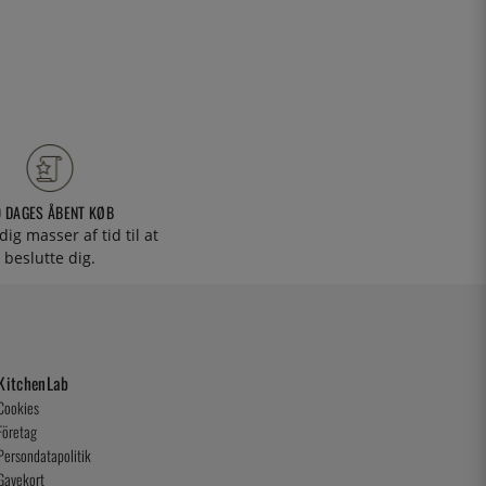
0 DAGES ÅBENT KØB
 dig masser af tid til at
beslutte dig.
KitchenLab
Cookies
Företag
Persondatapolitik
Gavekort