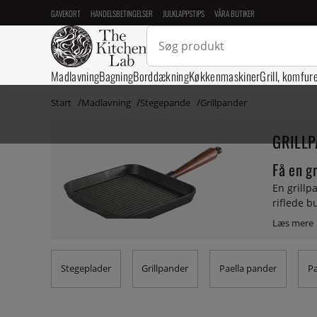
GAVEKORT
HANDELSBETINGELSER
JULKLAPPSTIPS
VÅRA BUTIKER
Madlavning
Bagning
Borddækning
Køkkenmaskiner
Grill, komfur
Start
Madlavning
Stegepande
Grillpander
GRILL
Få en gr
En grillp
riflede b
perfekt ti
grillpand
dejligt v
Stegeplader
Grillpander
Paella pander
P