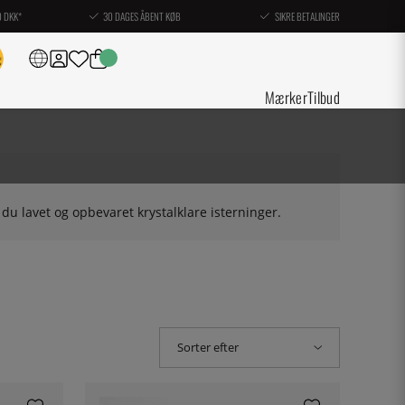
0 DKK*
30 DAGES ÅBENT KØB
SIKRE BETALINGER
Mærker
Tilbud
du lavet og opbevaret krystalklare isterninger.
Sorter efter