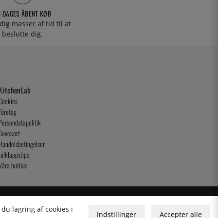
0 DAGES ÅBENT KØB
 dig masser af tid til at
beslutte dig.
KitchenLab
Cookies
Företag
Persondatapolitik
Gavekort
Handelsbetingelser
Julklappstips
Våra butiker
du lagring af cookies i
Indstillinger
Accepter alle