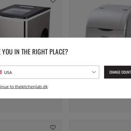
 YOU IN THE RIGHT PLACE?
CHANGE COUNT
USA
BARTSCHER
, Classic - Witt
Ismaskine, HK150 bænkmodel, "Com
- Bartscher
inue to thekitchenlab.dk
.
6077 kr.