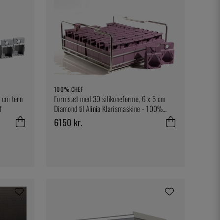
100% CHEF
 cm tern
Formsæt med 30 silikoneforme, 6 x 5 cm
f
Diamond til Alinia Klarismaskine - 100%
Chef
6150 kr.