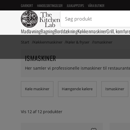
GAVEKORT
HANDELSBETINGELSER
JULKLAPPSTIPS
VÅRA BUTIKER
Madlavning
Bagning
Borddækning
Køkkenmaskiner
Grill, komfur
Start
Køkkenmaskiner
Køler & fryser
Ismaskiner
ISMASKINER
Her samler vi professionelle ismaskiner til restauran
Køle maskiner
Hængende kølere
Ismaskiner
Vis
12
af
12
produkter