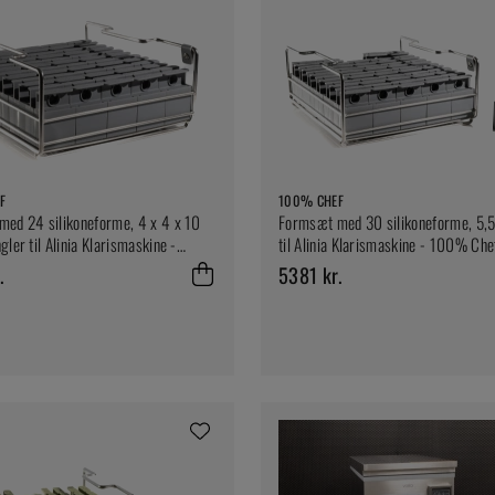
F
100% CHEF
ed 24 silikoneforme, 4 x 4 x 10
Formsæt med 30 silikoneforme, 5,5
ler til Alinia Klarismaskine -
til Alinia Klarismaskine - 100% Che
ef
.
5381 kr.