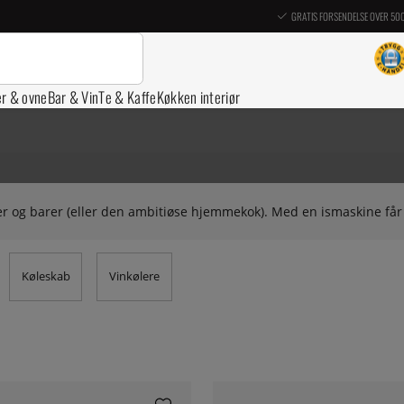
GRATIS FORSENDELSE OVER 50
er & ovne
Bar & Vin
Te & Kaffe
Køkken interiør
ter og barer (eller den ambitiøse hjemmekok). Med en ismaskine får 
Køleskab
Vinkølere