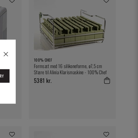
100% CHEF
Formsæt med 16 silikoneforme, ø7,5 cm
Sfære til Alinia Klarismaskine - 100% Chef
RY
5381 kr.
pact Ice"