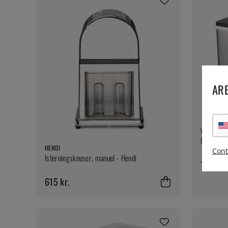
ARE
WITT
Ismaskine
HENDI
Cont
Isterningsknuser, manuel - Hendi
1538 kr
615 kr.