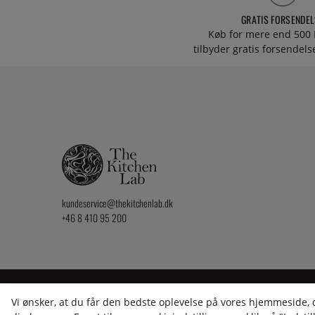
GRATIS FORSENDEL
Køb for mere end 500 
tilbyder gratis forsendelse
kundeservice@thekitchenlab.dk
+46 8 410 95 200
2026 KitchenLab AB
Vi ønsker, at du får den bedste oplevelse på vores hjemmeside, de