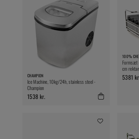
100% CHE
Formsæt m
cm rektang
100% Ch
CHAMPION
5381 kr
Ice Machine, 10kg/24h, stainless steel -
Champion
1538 kr.