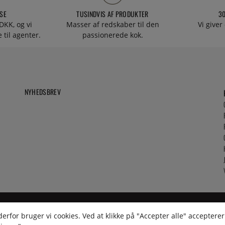
SE
TUSINDVIS AF PRODUKTER
3
DKK, og vi
Masser af redskaber til den
Vi giver
 til agenter.
passionerede kok.
NYHEDSBREV
rfor bruger vi cookies. Ved at klikke på "Accepter alle" accepterer 