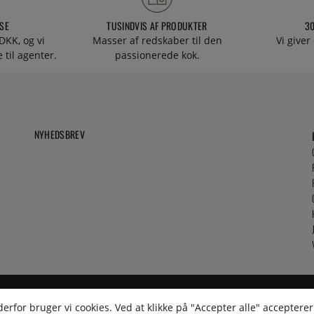
SE
TUSINDVIS AF PRODUKTER
3
DKK, og vi
Masser af redskaber til den
Vi giver
 til agenter.
passionerede kok.
NYHEDSBREV
rfor bruger vi cookies. Ved at klikke på "Accepter alle" accepterer 