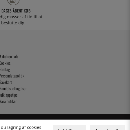
0 DAGES ÅBENT KØB
 dig masser af tid til at
beslutte dig.
KitchenLab
Cookies
Företag
Persondatapolitik
Gavekort
Handelsbetingelser
Julklappstips
Våra butiker
du lagring af cookies i