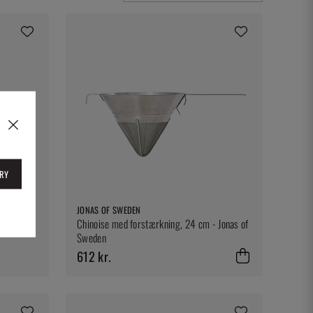
RY
tag
JONAS OF SWEDEN
Chinoise med forstærkning, 24 cm - Jonas of
Sweden
612 kr.