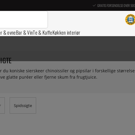
GRATIS FORSENDELSE OVER 50
er & ovne
Bar & Vin
Te & Kaffe
Køkken interiør
IGTE
r du koniske sierskeer chinoissiler og pipsilar i forskellige størrels
lave glatte puréer eller fjerne skum fra frugtjuice.
r
Spidssigte