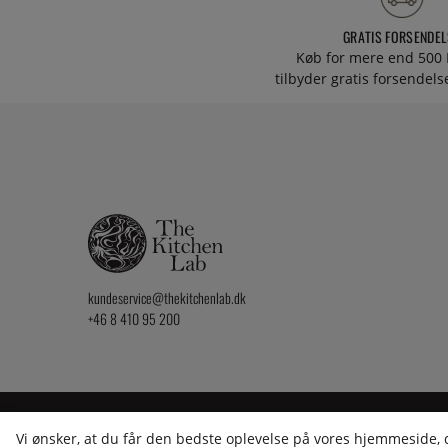
GRATIS FORSENDEL
Køb for mere end 500 
tilbyder gratis forsendelse
kundeservice@thekitchenlab.dk
+46 8 410 95 200
2026 KitchenLab AB
Vi ønsker, at du får den bedste oplevelse på vores hjemmeside, de