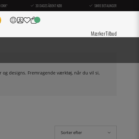
0 DKK*
30 DAGES ÅBENT KØB
SIKRE BETALINGER
Mærker
Tilbud
er og designs. Fremragende værktøj, når du vil si,
Sorter efter