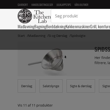
GAVEKORT
HANDELSBETINGELSER
JULKLAPPSTIPS
VÅRA BUTIKER
Madlavning
Bagning
Borddækning
Køkkenmaskiner
Grill, komfur
Start
Madlavning
Si og Dørslag
Spidssigte
SPIDSS
Her finde
filtrere, 
Dørslag
Salatslynge
Sigte & dørslag
Sigte
Vis
11
af
11
produkter