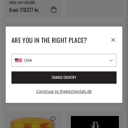
uden varmehylde
from 170277 kr.
ARE YOU IN THE RIGHT PLACE?
USA
JOSPER
Josper Skorsten 27 cm
CHANGE COUNTRY
TELLIER
5673 kr.
Marcel, Brændefyret ovn -
Tellier
Continue to thekitchenlab.dk
11535 kr.