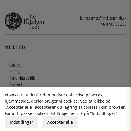
kundeservice@thekitchenlab.dk
+46 8 410 95 200
NYHEDSBREV
Cookies
Företag
Persondatapolitik
Gavekort
Handelsbetingelser
Vi ønsker, at du får den bedste oplevelse på vores
Julklappstips
hjemmeside, derfor bruger vi cookies. Ved at klikke på
Våra butiker
"Accepter alle" accepterer du lagring af cookies i din browser.
For at tilpasse cookieindstillingerne, klik på "Indstillinger".
Indstillinger
Accepter alle
2026 KitchenLab AB