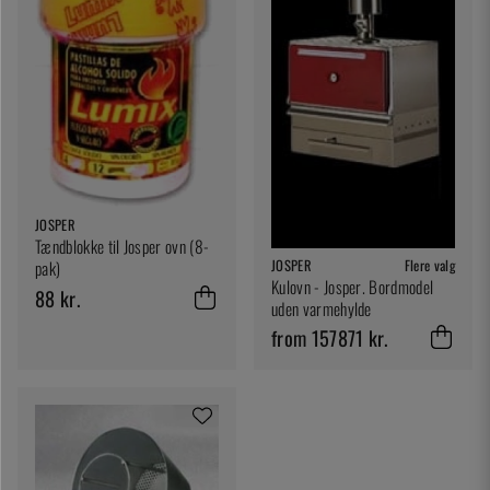
JOSPER
Tændblokke til Josper ovn (8-
JOSPER
Flere valg
pak)
Kulovn - Josper. Bordmodel
88 kr.
uden varmehylde
from 157871 kr.