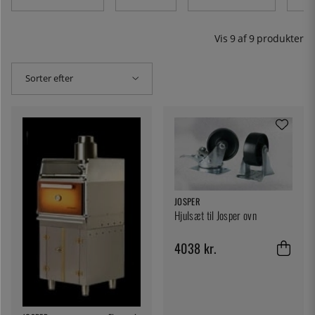
velrenommerede restauranter verden over.
Vis
9
af
9
produkter
Sorter efter
JOSPER
Hjulsæt til Josper ovn
4038 kr.