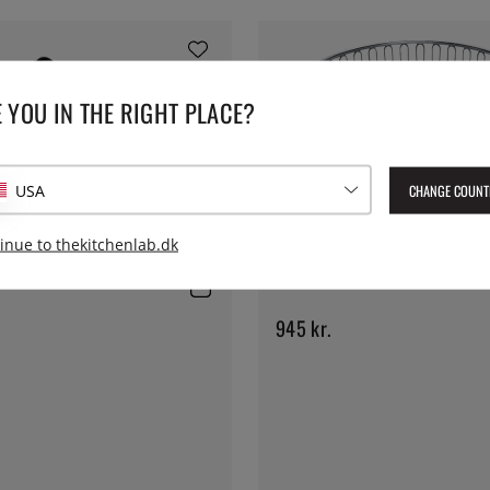
 YOU IN THE RIGHT PLACE?
CHANGE COUNT
USA
 T -1000 - Alessi
inue to thekitchenlab.dk
ALESSI
Trådkurv 826, 20 cm - Alessi
945 kr.