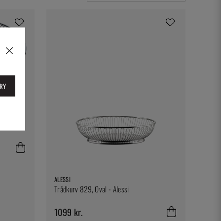
RY
ALESSI
Trådkurv 829, Oval - Alessi
1099 kr.