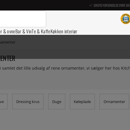
GRATIS FORSENDELSE OVER 50
er & ovne
Bar & Vin
Te & Kaffe
Køkken interiør
namenter
ENTER
i samlet det lille udvalg af rene ornamenter, vi sælger her hos Kitc
ve
Dressing krus
Duge
Køleplade
Ornamenter