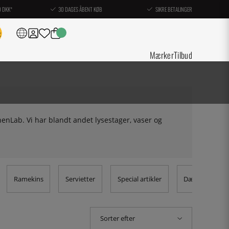
0 DKK*
30 DAGES ÅBENT KØB
SIKRE BETALINGER
Mærker
Tilbud
henLab. Vi har blandt andet lysestager, vaser og
Ramekins
Servietter
Special artikler
Dækkeserviett
Sorter efter