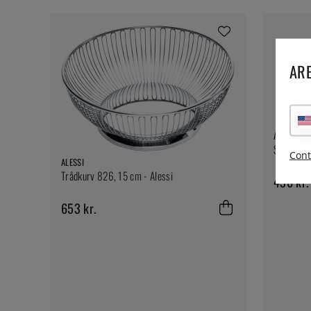
ARE
ALESSI
Skeholder
Cont
ALESSI
Trådkurv 826, 15 cm - Alessi
430 kr.
653 kr.