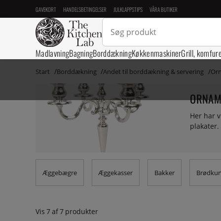
GAVEKORT
HANDELSBETINGELSER
JULKLAPPSTIPS
VÅRA BUTIKER
Madlavning
Bagning
Borddækning
Køkkenmaskiner
Grill, komfur
Start
Borddækning
Andet til borddækning & servering
Or
ORNAM
Her har v
plakater.
Æggebægre
Æggekasser
Bakker
Brødkur
Vis
7
af
7
produkter