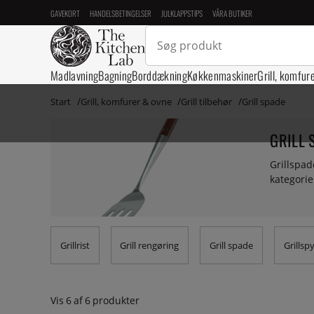
GAVEKORT
HANDELSBETINGELSER
JULKLAPPSTIPS
VÅRA BUTIKER
Madlavning
Bagning
Borddækning
Køkkenmaskiner
Grill, komfur
Start
Grill, komfurer & ovne
Grill tilbehør
Grill spade
GRILL 
Grillspad
kategori
Grillrist
Grill rengøring
Grill spade
Grillsp
Vis
6
af
6
produkter