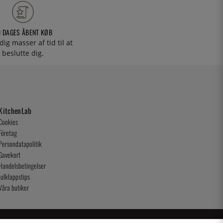
0 DAGES ÅBENT KØB
 dig masser af tid til at
beslutte dig.
KitchenLab
Cookies
Företag
Persondatapolitik
Gavekort
Handelsbetingelser
Julklappstips
Våra butiker