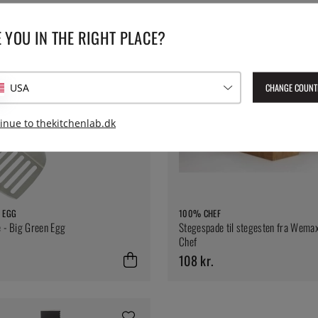
 YOU IN THE RIGHT PLACE?
CHANGE COUNT
USA
inue to thekitchenlab.dk
 EGG
100% CHEF
e - Big Green Egg
Stegespade til stegesten fra Wem
Chef
108 kr.