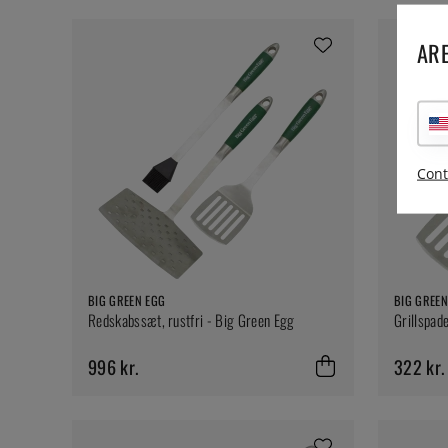
ARE
Cont
BIG GREEN EGG
BIG GREEN
Redskabssæt, rustfri - Big Green Egg
Grillspad
996 kr.
322 kr.