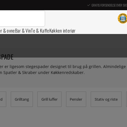
GRATIS FORSENDELSE OVER 50
er & ovne
Bar & Vin
Te & Kaffe
Køkken interiør
SPADE
er er ligesom stegespader designet til brug på grillen. Almindelig
en Spatler & Skraber under Køkkenredskaber.
yd
Grilltang
Grill luffer
Pensler
Stativ og riste