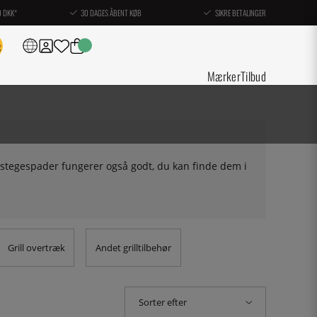
0 DKK*
30 DAGES ÅBENT KØB
SIKRE BETALINGER
Mærker
Tilbud
e stegespader fungerer også godt, du kan finde dem i
Grill overtræk
Andet grilltilbehør
Sorter efter