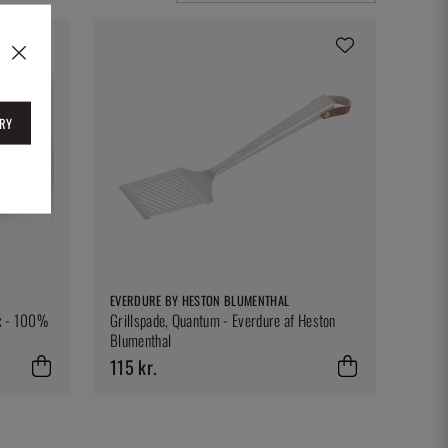
RY
EVERDURE BY HESTON BLUMENTHAL
ax - 100%
Grillspade, Quantum - Everdure af Heston
Blumenthal
115 kr.