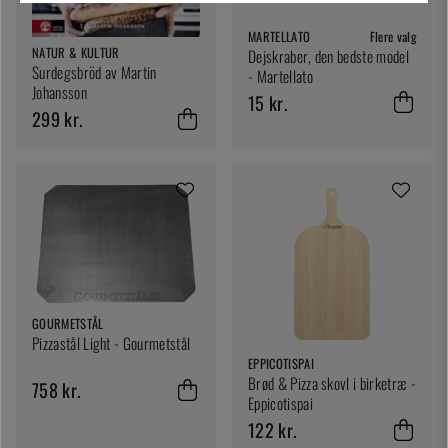
MARTELLATO
Flere valg
NATUR & KULTUR
Dejskraber, den bedste model
Surdegsbröd av Martin
- Martellato
Johansson
15 kr.
299 kr.
GOURMETSTÅL
Pizzastål Light - Gourmetstål
EPPICOTISPAI
Brød & Pizza skovl i birketræ -
758 kr.
Eppicotispai
122 kr.