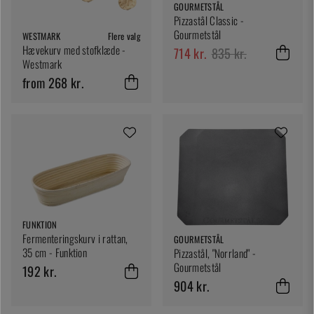
GOURMETSTÅL
Pizzastål Classic -
Gourmetstål
WESTMARK
Flere valg
Hævekurv med stofklæde -
714 kr.
835 kr.
Westmark
from 268 kr.
FUNKTION
Fermenteringskurv i rattan,
GOURMETSTÅL
35 cm - Funktion
Pizzastål, "Norrland" -
Gourmetstål
192 kr.
904 kr.