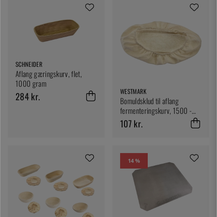
SCHNEIDER
Aflang gæringskurv, flet,
1000 gram
WESTMARK
284 kr.
Bomuldsklud til aflang
fermenteringskurv, 1500 -
2000 g - Westmark
107 kr.
14 %