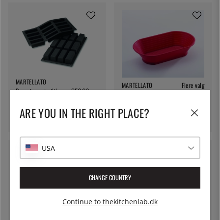
MARTELLATO
MARTELLATO
Flere valg
Bageform i silikone, SF026
Gærkurv, rektangulær
rektangel 12stk - Martellato
forskellige størrelser -
ARE YOU IN THE RIGHT PLACE?
115 kr.
Martellato
from 184 kr.
USA
CHANGE COUNTRY
Continue to thekitchenlab.dk