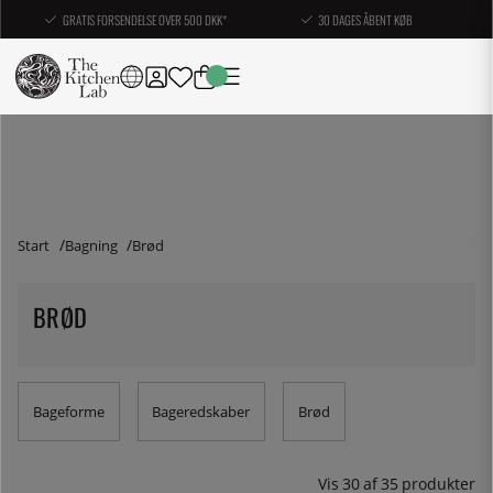
GRATIS FORSENDELSE OVER 500 DKK*
30 DAGES ÅBENT KØB
Start
Bagning
Brød
BRØD
Bageforme
Bageredskaber
Brød
Vis
30
af
35
produkter