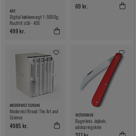
Martellato
69 kr.
ADE
Digital køkkenvægt 1-5000g,
Rustfrit stål - ADE
499 kr.
MODERNIST CUISINE
Modernist Bread: The Art and
VICTORINOX
Science
Bagerkniv, dejkniv,
4985 kr.
udskæringskniv
377 kr.