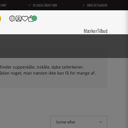
0 DKK*
30 DAGES ÅBENT KØB
SIKRE BETALINGER
Mærker
Tilbud
finder suppeskåle, isskåle, dybe tallerkener,
r sådan noget, man næsten ikke kan få for mange af.
Sorter efter