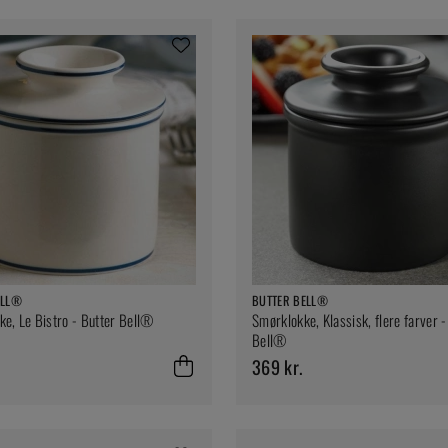
ELL®
BUTTER BELL®
e, Le Bistro - Butter Bell®
Smørklokke, Klassisk, flere farver -
Bell®
369 kr.