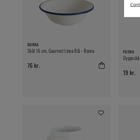
Cont
BONNA
Skål 16 cm, Gourmet Linea Blå - Bonna
PATINA
Dyppeskål 
76 kr.
19 kr.