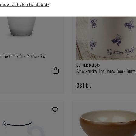
inue to thekitchenlab.dk
i rustfrit stål - Patina - 7 cl
BUTTER BELL®
Smørkrukke, The Honey Bee - Butt
381 kr.