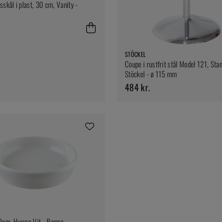
sskål i plast, 30 cm, Vanity -
STÖCKEL
Coupe i rustfrit stål Model 121, Sta
Stöckel - ø 115 mm
484 kr.
0cm, Hygge Vit - Bonna