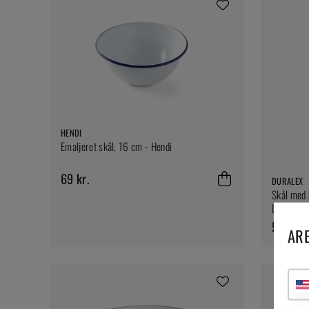
HENDI
Emaljeret skål, 16 cm - Hendi
69 kr.
DURALEX
Skål med 
Duralex
53 kr.
ARE