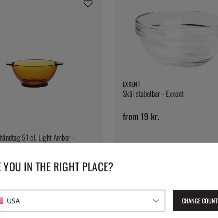
EXXENT
Skål stabelbar - Exxent
from 19 kr.
håndtag 51 cl, Light Amber -
 YOU IN THE RIGHT PLACE?
CHANGE COUNT
USA