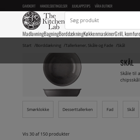
GAVEKORT
HANDELSBETINGELSER
JULKLAPPSTIPS
VÅRA BUTIKER
Madlavning
Bagning
Borddækning
Køkkenmaskiner
Grill, komfur
Start
Borddækning
Tallerkener, Skåle og Fade
Skål
SKÅL
Skåle til
chipsskål
Smørklokke
Desserttallerken
Fad
Skål
Vis
30
af
150
produkter