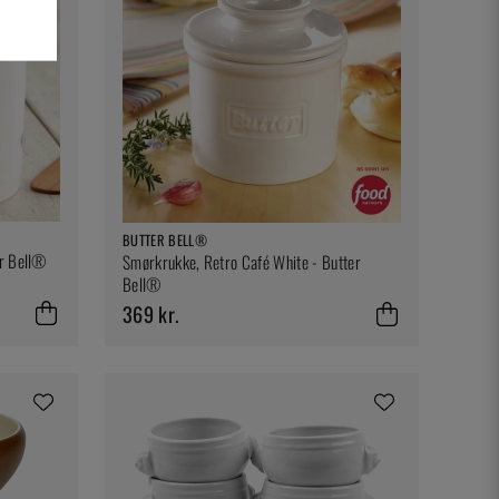
BUTTER BELL®
er Bell®
Smørkrukke, Retro Café White - Butter
Bell®
369 kr.