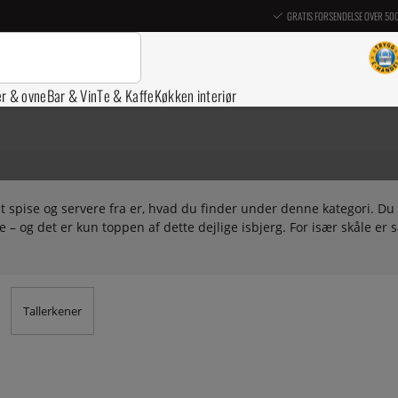
GRATIS FORSENDELSE OVER 50
er & ovne
Bar & Vin
Te & Kaffe
Køkken interiør
 at spise og servere fra er, hvad du finder under denne kategori. Du 
e – og det er kun toppen af dette dejlige isbjerg. For især skåle e
Tallerkener