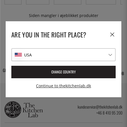
Siden mangler i øjeblikket produkter
ARE YOU IN THE RIGHT PLACE?
USA
GRATIS FORSENDELSE
TUSINDVIS AF
CHANGE COUNTRY
30 DAGES ÅBENT KØB
PRODUKTER
Continue to thekitchenlab.dk
kundeservice@thekitchenlab.dk
+46 8 410 95 200