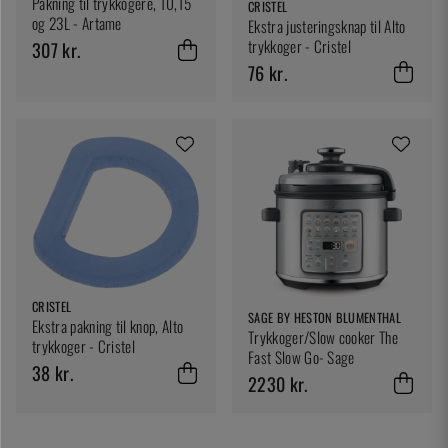
Pakning til trykkogere, 10,15
CRISTEL
og 23L - Artame
Ekstra justeringsknap til Alto
trykkoger - Cristel
307 kr.
76 kr.
CRISTEL
SAGE BY HESTON BLUMENTHAL
Ekstra pakning til knop, Alto
Trykkoger/Slow cooker The
trykkoger - Cristel
Fast Slow Go- Sage
38 kr.
2230 kr.