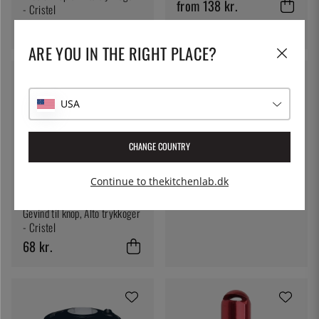
from 138 kr.
- Cristel
276 kr.
ARE YOU IN THE RIGHT PLACE?
USA
CRISTEL
Hovedventil og justeringsknap
CHANGE COUNTRY
til Alto trykkoger - Cristel
184 kr.
Continue to thekitchenlab.dk
CRISTEL
Gevind til knop, Alto trykkoger
- Cristel
68 kr.