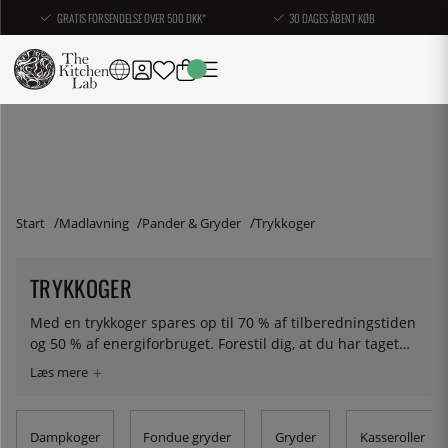
GRATIS FORSENDELSE OVER 500 DKK*
30 DAGES ÅBENT KØB
Start
Madlavning
Pander & Gryder
Trykkoger
TRYKKOGER
Med en trykkoger spares op til 70 % af tilberedningstiden
og 50 % af energiforbruget. Forestil dig, at du har taget
din gryderet med til en højhøjdelejr i Peru. Varmen i
gryden får trykket til at blive højere og med det stiger
også vandets kogepunkt. Det skærer tilberedningstiden
betragteligt ned uden at gå på kompromis med
Dampkoger
Fondue gryder
Gryder
Kasseroller