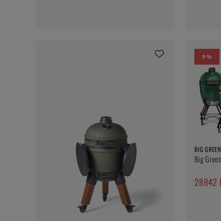
9 %
BIG GREEN
Big Green
28842 k