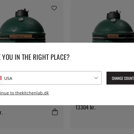
 YOU IN THE RIGHT PLACE?
CHANGE COUNT
USA
BIG GREEN EGG
 EGG
Big Green Egg Medium
inue to thekitchenlab.dk
n Egg Large
13304 kr.
r.