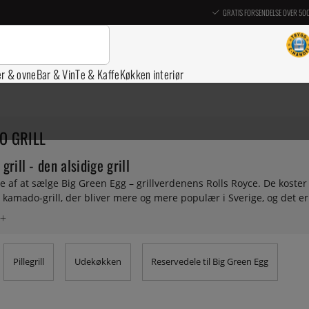
GRATIS FORSENDELSE OVER 50
er & ovne
Bar & Vin
Te & Kaffe
Køkken interiør
O GRILL
rill - den alsidige grill
lte af at sælge Big Green Egg – grillverdenens Rolls Royce. De kost
 kamado-grill, der bliver mere og mere populær i Sverige, og det er 
, uanset om du vil grille, bage i stenovn, slow cook eller bruge var
b, og vi tør godt sige, at det, vi ikke ved om ægget, behøver vi ikke
emmesiden? Kontakt os, så hjælper vi dig med at finde det, du lede
. Vi tilbyder en lang række udvidelsessæt, redskaber og reservedele 
Pillegrill
Udekøkken
Reservedele til Big Green Egg
sredskaber, til termometre og rene køkkenredskaber. Leder du efter
ere tilbehør kan findes under Grilltilbehør.