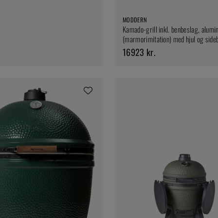
MODDERN
Kamado-grill inkl. benbeslag, alum
(marmorimitation) med hjul og side
Moddern
16923 kr.