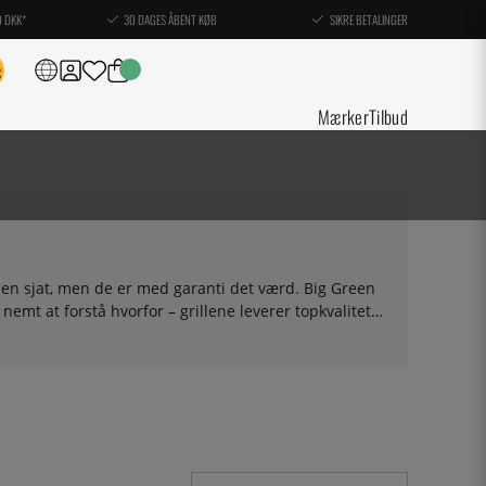
0 DKK*
30 DAGES ÅBENT KØB
SIKRE BETALINGER
Mærker
Tilbud
er en sjat, men de er med garanti det værd. Big Green
nemt at forstå hvorfor – grillene leverer topkvalitet
m røg. Vi har solgt Big Green Egg siden starten af
 at vide. Mangler du noget tilbehør til Big Green Egg
r efter.
Her finder du også tilbehør specifikt til Big
- alt fra forskellige typer grillriste, stegepander og
 kul, er det i sin egen kategori under Grill, Komfurer