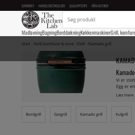
GAVEKORT
HANDELSBETINGELSER
JULKLAPPSTIPS
VÅRA BUTIKER
Madlavning
Bagning
Borddækning
Køkkenmaskiner
Grill, komfur
Start
Grill, komfurer & ovne
Grill
Kamado grill
KAMAD
Kamado g
Vi er sto
Egg er en
hver gang
KitchenLa
her på hj
Green Egg
Bordgrill
Gasgrill
Kamado grill
Kulgrill
rengøring
& Ovne. M