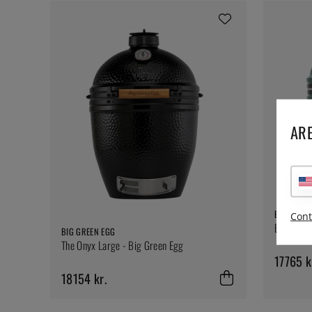
ARE
BIG GREEN
Cont
Big Gree
BIG GREEN EGG
The Onyx Large - Big Green Egg
17765 k
18154 kr.