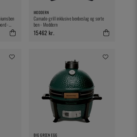
MODDERN
iniumsben
Camado-grill inklusive benbeslag og sorte
bord -
ben - Moddern
15462 kr.
BIG GREEN EGG