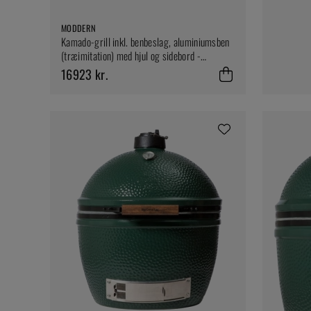
MODDERN
Kamado-grill inkl. benbeslag, aluminiumsben
(træimitation) med hjul og sidebord -
Moddern
16923 kr.