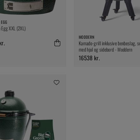
 EGG
 Egg XXL (2XL)
MODDERN
r.
Kamado-grill inklusive benbeslag, s
med hjul og sidebord - Moddern
16538 kr.