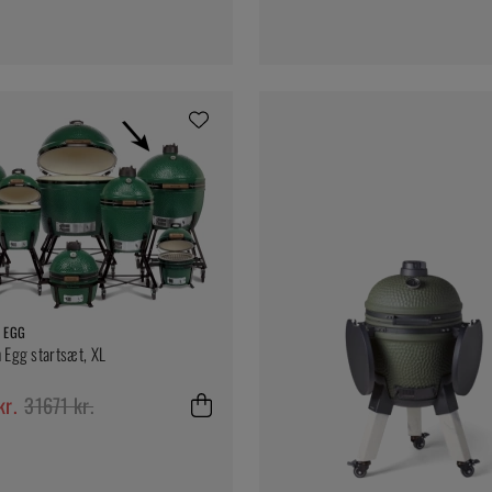
 EGG
 Egg startsæt, XL
r.
31671 kr.