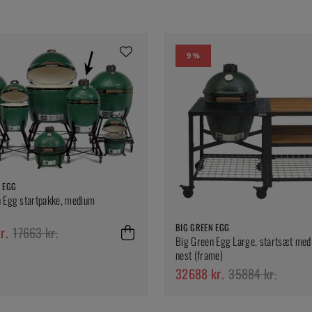
9 %
 EGG
 Egg startpakke, medium
BIG GREEN EGG
r.
17663 kr.
Big Green Egg Large, startsæt med
nest (frame)
32688 kr.
35884 kr.