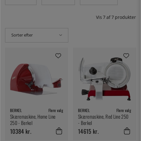
tynde, tynde skiver på et øjeblik!
Vis
7
af
7
produkter
Sorter efter
BERKEL
Flere valg
BERKEL
Flere valg
Skæremaskine, Home Line
Skæremaskine, Red Line 250
250 - Berkel
- Berkel
10384 kr.
14615 kr.