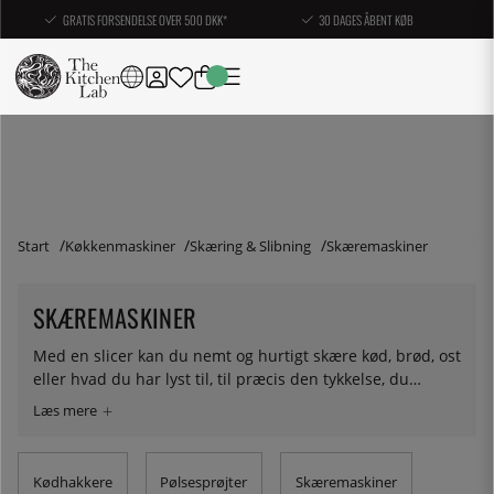
GRATIS FORSENDELSE OVER 500 DKK*
30 DAGES ÅBENT KØB
Start
Køkkenmaskiner
Skæring & Slibning
Skæremaskiner
SKÆREMASKINER
Med en slicer kan du nemt og hurtigt skære kød, brød, ost
eller hvad du har lyst til, til præcis den tykkelse, du
ønsker. Det skal siges, at selv de mest erfarne med en
kniv, vil få svært ved at nå en pålægsmaskine til
sokkeholderne, med hensyn til præcision og tid - med
denne maskine kan du forvandle store stykker kød til
Kødhakkere
Pølsesprøjter
Skæremaskiner