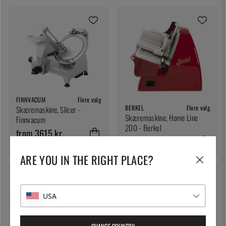
FINNVACUM
Flere valg
BERKEL
Flere valg
Skæremaskine, Slicer -
Skæremaskine, Home Line
Finnvacum
200 - Berkel
from 3615 kr.
8461 kr.
ARE YOU IN THE RIGHT PLACE?
USA