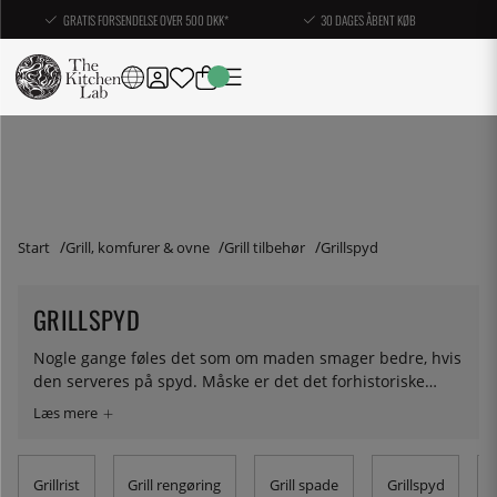
GRATIS FORSENDELSE OVER 500 DKK*
30 DAGES ÅBENT KØB
Start
Grill, komfurer & ovne
Grill tilbehør
Grillspyd
GRILLSPYD
Nogle gange føles det som om maden smager bedre, hvis
den serveres på spyd. Måske er det det forhistoriske
mennesket i os, der føler sig hjemme eller måske er det
bare fordi det er en god måde at lave mad på – i mindre
stykker og flere ingredienser blandet. Her finder du
grillpinde og spyd i træ og metal.
Grillrist
Grill rengøring
Grill spade
Grillspyd