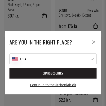
Flade spyd, 45 cm, 6-pak -
Kasai
EXXENT
Flere valg
Grillspyd, 6-pak - Exxent
307 kr.
from 176 kr.
ARE YOU IN THE RIGHT PLACE?
USA
CHANGE COUNTRY
100% CHEF
Grillspyd, Robata Skewer 20
cm, 25-pak - 100% Chef
WESTMARK
Continue to thekitchenlab.dk
Shish kebab spyd sværd, 32
458 kr.
cm, 3-pak - Westmark
522 kr.