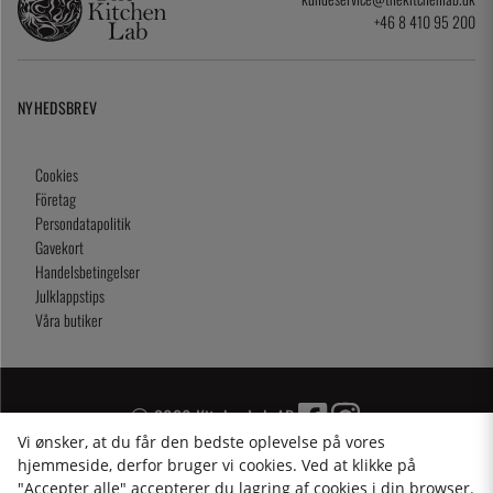
+46 8 410 95 200
NYHEDSBREV
Cookies
Företag
Persondatapolitik
Gavekort
Handelsbetingelser
Julklappstips
Våra butiker
2026 KitchenLab AB
Vi ønsker, at du får den bedste oplevelse på vores
hjemmeside, derfor bruger vi cookies. Ved at klikke på
"Accepter alle" accepterer du lagring af cookies i din browser.