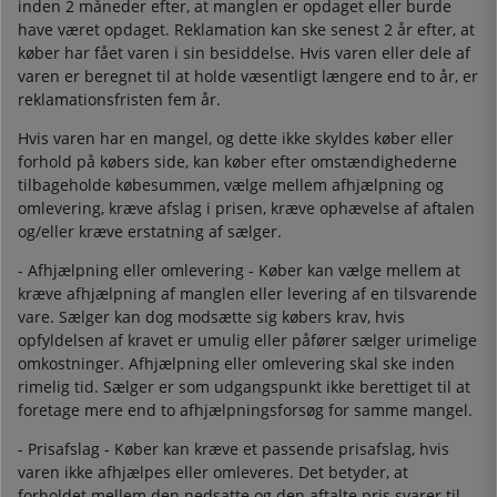
inden 2 måneder efter, at manglen er opdaget eller burde
have været opdaget. Reklamation kan ske senest 2 år efter, at
køber har fået varen i sin besiddelse. Hvis varen eller dele af
varen er beregnet til at holde væsentligt længere end to år, er
reklamationsfristen fem år.
Hvis varen har en mangel, og dette ikke skyldes køber eller
forhold på købers side, kan køber efter omstændighederne
tilbageholde købesummen, vælge mellem afhjælpning og
omlevering, kræve afslag i prisen, kræve ophævelse af aftalen
og/eller kræve erstatning af sælger.
- Afhjælpning eller omlevering - Køber kan vælge mellem at
kræve afhjælpning af manglen eller levering af en tilsvarende
vare. Sælger kan dog modsætte sig købers krav, hvis
opfyldelsen af kravet er umulig eller påfører sælger urimelige
omkostninger. Afhjælpning eller omlevering skal ske inden
rimelig tid. Sælger er som udgangspunkt ikke berettiget til at
foretage mere end to afhjælpningsforsøg for samme mangel.
- Prisafslag - Køber kan kræve et passende prisafslag, hvis
varen ikke afhjælpes eller omleveres. Det betyder, at
forholdet mellem den nedsatte og den aftalte pris svarer til