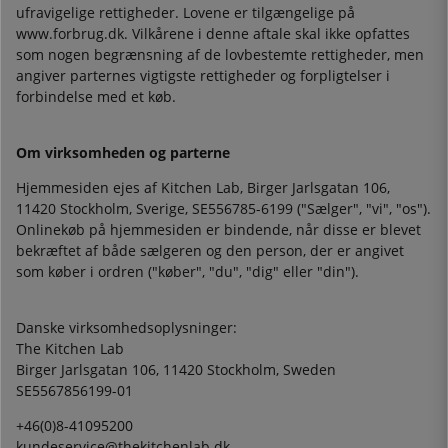
ufravigelige rettigheder. Lovene er tilgængelige på
www.forbrug.dk. Vilkårene i denne aftale skal ikke opfattes
som nogen begrænsning af de lovbestemte rettigheder, men
angiver parternes vigtigste rettigheder og forpligtelser i
forbindelse med et køb.
Om virksomheden og parterne
Hjemmesiden ejes af Kitchen Lab, Birger Jarlsgatan 106,
11420 Stockholm, Sverige, SE556785-6199 ("Sælger", "vi", "os").
Onlinekøb på hjemmesiden er bindende, når disse er blevet
bekræftet af både sælgeren og den person, der er angivet
som køber i ordren ("køber", "du", "dig" eller "din").
Danske virksomhedsoplysninger:
The Kitchen Lab
Birger Jarlsgatan 106, 11420 Stockholm, Sweden
SE5567856199-01
+46(0)8-41095200
kundeservice@thekitchenlab.dk