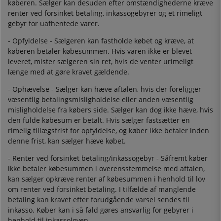
køberen. Sælger kan desuden efter omstændighederne kræve
renter ved forsinket betaling, inkassogebyrer og et rimeligt
gebyr for uafhentede varer.
- Opfyldelse - Sælgeren kan fastholde købet og kræve, at
køberen betaler købesummen. Hvis varen ikke er blevet
leveret, mister sælgeren sin ret, hvis de venter urimeligt
længe med at gøre kravet gældende.
- Ophævelse - Sælger kan hæve aftalen, hvis der foreligger
væsentlig betalingsmisligholdelse eller anden væsentlig
misligholdelse fra købers side. Sælger kan dog ikke hæve, hvis
den fulde købesum er betalt. Hvis sælger fastsætter en
rimelig tillægsfrist for opfyldelse, og køber ikke betaler inden
denne frist, kan sælger hæve købet.
- Renter ved forsinket betaling/inkassogebyr - Såfremt køber
ikke betaler købesummen i overensstemmelse med aftalen,
kan sælger opkræve renter af købesummen i henhold til lov
om renter ved forsinket betaling. I tilfælde af manglende
betaling kan kravet efter forudgående varsel sendes til
inkasso. Køber kan i så fald gøres ansvarlig for gebyrer i
henhold til inkassoloven.