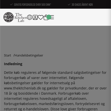
GRATIS FORSENDELSE OVER 500 DKK*
30 DAGES ÅBENT KØB
Start
Handelsbetingelser
Indledning
Dette køb reguleres af følgende standard salgsbetingelser for
forbrugerkøb af varer over internettet. Følgende
købsbetingelser gælder for internetsalg på
www.thekitchenlab.dk og gælder for privatkunder, der er over
18 år og bosiddende i Danmark. Forbrugerkøb over
internettet reguleres hovedsageligt af aftaleloven,
forbrugerkøbeloven, markedsføringsloven, fortrydelsesret og
returret og e-handelsloven. Disse love giver forbrugeren