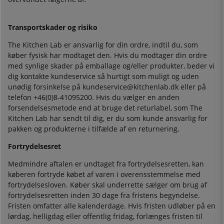
Transportskader og risiko
The Kitchen Lab er ansvarlig for din ordre, indtil du, som
køber fysisk har modtaget den. Hvis du modtager din ordre
med synlige skader på emballage og/eller produkter, beder vi
dig kontakte kundeservice så hurtigt som muligt og uden
unødig forsinkelse på kundeservice@kitchenlab.dk eller på
telefon +46(0)8-41095200. Hvis du vælger en anden
forsendelsesmetode end at bruge det returlabel, som The
Kitchen Lab har sendt til dig, er du som kunde ansvarlig for
pakken og produkterne i tilfælde af en returnering,
Fortrydelsesret
Medmindre aftalen er undtaget fra fortrydelsesretten, kan
køberen fortryde købet af varen i overensstemmelse med
fortrydelsesloven. Køber skal underrette sælger om brug af
fortrydelsesretten inden 30 dage fra fristens begyndelse.
Fristen omfatter alle kalenderdage. Hvis fristen udløber på en
lørdag, helligdag eller offentlig fridag, forlænges fristen til