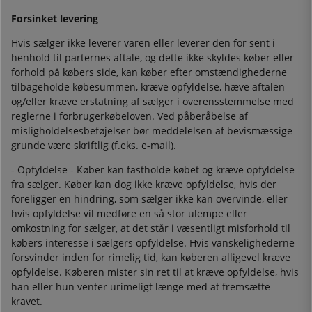
Forsinket levering
Hvis sælger ikke leverer varen eller leverer den for sent i
henhold til parternes aftale, og dette ikke skyldes køber eller
forhold på købers side, kan køber efter omstændighederne
tilbageholde købesummen, kræve opfyldelse, hæve aftalen
og/eller kræve erstatning af sælger i overensstemmelse med
reglerne i forbrugerkøbeloven. Ved påberåbelse af
misligholdelsesbeføjelser bør meddelelsen af bevismæssige
grunde være skriftlig (f.eks. e-mail).
- Opfyldelse - Køber kan fastholde købet og kræve opfyldelse
fra sælger. Køber kan dog ikke kræve opfyldelse, hvis der
foreligger en hindring, som sælger ikke kan overvinde, eller
hvis opfyldelse vil medføre en så stor ulempe eller
omkostning for sælger, at det står i væsentligt misforhold til
købers interesse i sælgers opfyldelse. Hvis vanskelighederne
forsvinder inden for rimelig tid, kan køberen alligevel kræve
opfyldelse. Køberen mister sin ret til at kræve opfyldelse, hvis
han eller hun venter urimeligt længe med at fremsætte
kravet.