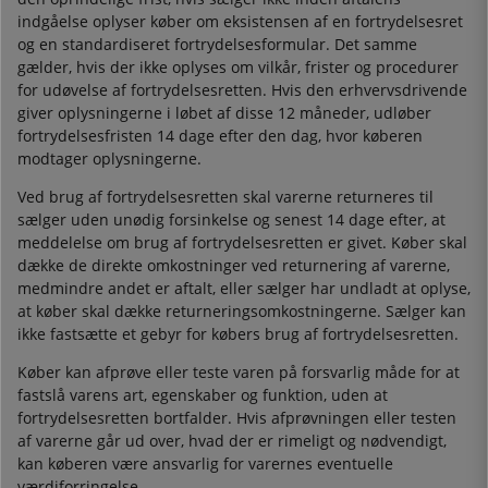
indgåelse oplyser køber om eksistensen af en fortrydelsesret
og en standardiseret fortrydelsesformular. Det samme
gælder, hvis der ikke oplyses om vilkår, frister og procedurer
for udøvelse af fortrydelsesretten. Hvis den erhvervsdrivende
giver oplysningerne i løbet af disse 12 måneder, udløber
fortrydelsesfristen 14 dage efter den dag, hvor køberen
modtager oplysningerne.
Ved brug af fortrydelsesretten skal varerne returneres til
sælger uden unødig forsinkelse og senest 14 dage efter, at
meddelelse om brug af fortrydelsesretten er givet. Køber skal
dække de direkte omkostninger ved returnering af varerne,
medmindre andet er aftalt, eller sælger har undladt at oplyse,
at køber skal dække returneringsomkostningerne. Sælger kan
ikke fastsætte et gebyr for købers brug af fortrydelsesretten.
Køber kan afprøve eller teste varen på forsvarlig måde for at
fastslå varens art, egenskaber og funktion, uden at
fortrydelsesretten bortfalder. Hvis afprøvningen eller testen
af varerne går ud over, hvad der er rimeligt og nødvendigt,
kan køberen være ansvarlig for varernes eventuelle
værdiforringelse.