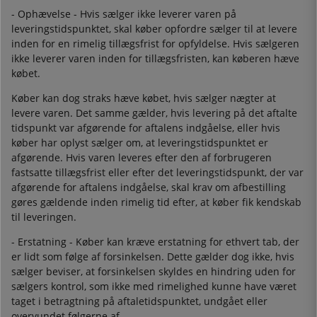
- Ophævelse - Hvis sælger ikke leverer varen på
leveringstidspunktet, skal køber opfordre sælger til at levere
inden for en rimelig tillægsfrist for opfyldelse. Hvis sælgeren
ikke leverer varen inden for tillægsfristen, kan køberen hæve
købet.
Køber kan dog straks hæve købet, hvis sælger nægter at
levere varen. Det samme gælder, hvis levering på det aftalte
tidspunkt var afgørende for aftalens indgåelse, eller hvis
køber har oplyst sælger om, at leveringstidspunktet er
afgørende. Hvis varen leveres efter den af forbrugeren
fastsatte tillægsfrist eller efter det leveringstidspunkt, der var
afgørende for aftalens indgåelse, skal krav om afbestilling
gøres gældende inden rimelig tid efter, at køber fik kendskab
til leveringen.
- Erstatning - Køber kan kræve erstatning for ethvert tab, der
er lidt som følge af forsinkelsen. Dette gælder dog ikke, hvis
sælger beviser, at forsinkelsen skyldes en hindring uden for
sælgers kontrol, som ikke med rimelighed kunne have været
taget i betragtning på aftaletidspunktet, undgået eller
overvundet følgerne af.