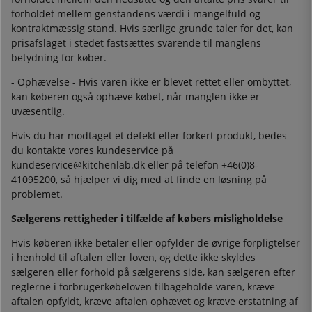
forholdet mellem genstandens værdi i mangelfuld og
kontraktmæssig stand. Hvis særlige grunde taler for det, kan
prisafslaget i stedet fastsættes svarende til manglens
betydning for køber.
- Ophævelse - Hvis varen ikke er blevet rettet eller ombyttet,
kan køberen også ophæve købet, når manglen ikke er
uvæsentlig.
Hvis du har modtaget et defekt eller forkert produkt, bedes
du kontakte vores kundeservice på
kundeservice@kitchenlab.dk eller på telefon +46(0)8-
41095200, så hjælper vi dig med at finde en løsning på
problemet.
Sælgerens rettigheder i tilfælde af købers misligholdelse
Hvis køberen ikke betaler eller opfylder de øvrige forpligtelser
i henhold til aftalen eller loven, og dette ikke skyldes
sælgeren eller forhold på sælgerens side, kan sælgeren efter
reglerne i forbrugerkøbeloven tilbageholde varen, kræve
aftalen opfyldt, kræve aftalen ophævet og kræve erstatning af