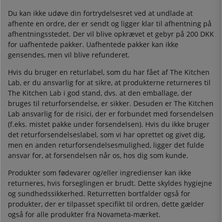
Du kan ikke udøve din fortrydelsesret ved at undlade at
afhente en ordre, der er sendt og ligger klar til afhentning på
afhentningsstedet. Der vil blive opkrævet et gebyr på 200 DKK
for uafhentede pakker. Uafhentede pakker kan ikke
gensendes, men vil blive refunderet.
Hvis du bruger en returlabel, som du har fået af The Kitchen
Lab, er du ansvarlig for at sikre, at produkterne returneres til
The Kitchen Lab i god stand, dvs. at den emballage, der
bruges til returforsendelse, er sikker. Desuden er The Kitchen
Lab ansvarlig for de risici, der er forbundet med forsendelsen
(f.eks. mistet pakke under forsendelsen). Hvis du ikke bruger
det returforsendelseslabel, som vi har oprettet og givet dig,
men en anden returforsendelsesmulighed, ligger det fulde
ansvar for, at forsendelsen når os, hos dig som kunde.
Produkter som fødevarer og/eller ingredienser kan ikke
returneres, hvis forseglingen er brudt. Dette skyldes hygiejne
og sundhedssikkerhed. Returretten bortfalder også for
produkter, der er tilpasset specifikt til ordren, dette gælder
også for alle produkter fra Novameta-mærket.