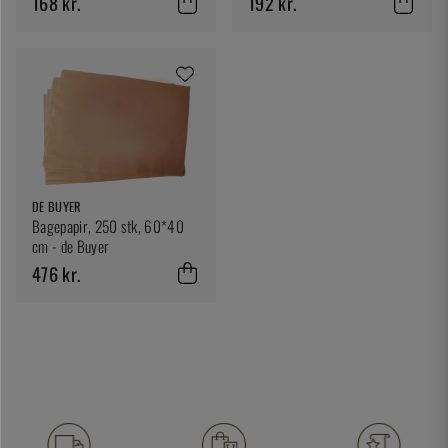
168 kr.
192 kr.
DE BUYER
Bagepapir, 250 stk, 60*40
cm - de Buyer
476 kr.