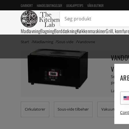
GAVEKORT
HANDELSBETINGELSER
JULKLAPPSTIPS
VÅRA BUTIKER
Madlavning
Bagning
Borddækning
Køkkenmaskiner
Grill, komfur
Start
Madlavning
Sous vide
Vandovne
VANDO
Vandovn
ARE
Selv om c
professio
vandovne
Cirkulatorer
Sous-vide tilbehør
Vakuum maskin
Cont