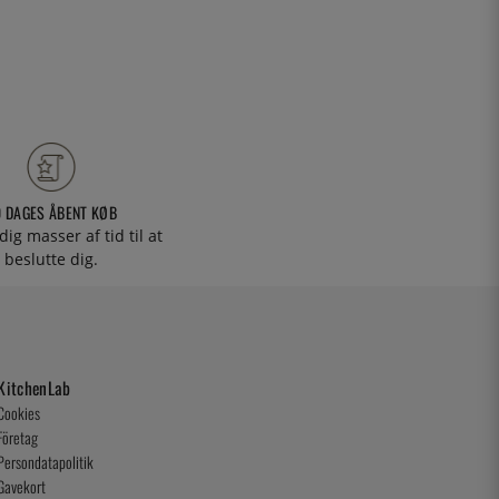
0 DAGES ÅBENT KØB
 dig masser af tid til at
beslutte dig.
KitchenLab
Cookies
Företag
Persondatapolitik
Gavekort