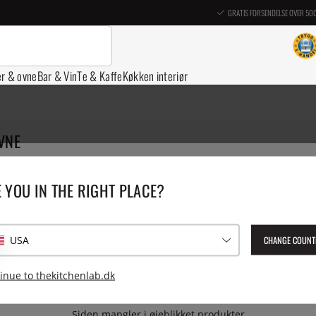
GRATIS FORSENDELSE OVER 50
er & ovne
Bar & Vin
Te & Kaffe
Køkken interiør
VNE
e til en præcis temperatur
 YOU IN THE RIGHT PLACE?
irkulatoren nu er det mest populære valg, når det gælder sous vid
nel brug. Velisolerede beholdere, der bevarer ekstrem god tempera
.
CHANGE COUNT
USA
er
Vandovne
Zip og vakuumposer
inue to thekitchenlab.dk
Siden mangler i øjeblikket produkter