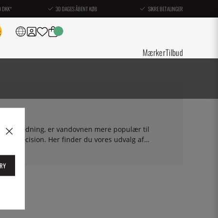
0 DKK*
30 DAGES ÅBENT KØB
SIKRE BETALINGER
Mærker
Tilbud
e-tilberedning, er vandovnen mere populær til
turpræcision. Her finder du vores udvalg af
RY