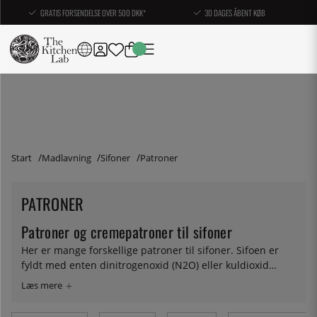
GRATIS FORSENDELSE OVER 500 DKK*
30 DAGES ÅBENT KØB
Start
Madlavning
Sifoner
Patroner
PATRONER
Patroner og cremepatroner til sifoner
Her er mange forskellige patroner til sifoner. Sifoen er
fyldt med enten dinitrogenoxid (N2O) eller kuldioxid
(CO2) og her finder du patroner af højeste kvalitet fra
østrigske iSi. Til fedtbaserede væsker anvendes
lattergaspatroner (N2O), mens kuldioxidpatroner (CO2)