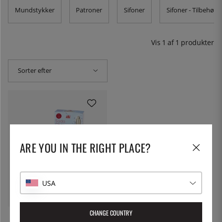
giver vandbaserede drikkevarer bobler. Her finder du
Mundstykker
Patroner
Sifoner
Sifoner - Tilbehør
også nitro patroner til iSi's nitrosiphon til f.eks. kunne
lave Nitro Brew Coffee.
Vis
1
af
1
produkter
Sorter efter
ARE YOU IN THE RIGHT PLACE?
ISI
Sodapatroner CO2, 10 pak
(kulsyre) - iSi
USA
65 kr.
CHANGE COUNTRY