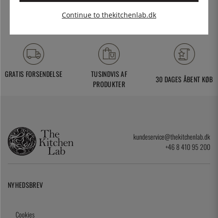
Continue to thekitchenlab.dk
GRATIS FORSENDELSE
TUSINDVIS AF
30 DAGES ÅBENT KØB
PRODUKTER
kundeservice@thekitchenlab.dk
+46 8 410 95 200
NYHEDSBREV
Cookies