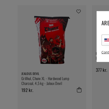
ARE
Cont
BIG GREEN
Pure Char
377 kr.
JEALOUS DEVIL
Grillkul, Chunx XL - Hardwood Lump
Charcoal, 4,5 kg - Jaloux Devil
192 kr.