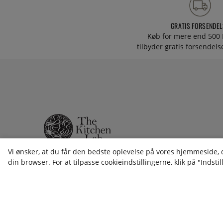
GRATIS FORSENDEL
Køb for mere end 500 
tilbyder gratis forsendelse
Vi ønsker, at du får den bedste oplevelse på vores hjemmeside, de
kundeservice@thekitchenlab.dk
din browser. For at tilpasse cookieindstillingerne, klik på "Indstil
+46 8 410 95 200