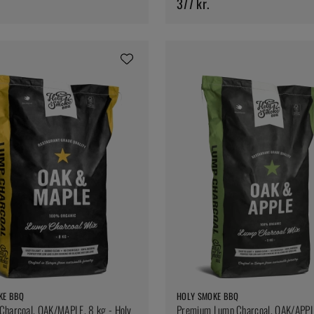
377 kr.
KE BBQ
HOLY SMOKE BBQ
Charcoal, OAK/MAPLE, 8 kg - Holy
Premium Lump Charcoal, OAK/APPLE