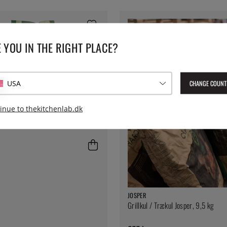
 YOU IN THE RIGHT PLACE?
CHANGE COUNT
USA
inue to thekitchenlab.dk
 EGG
coal, 9 kg - Big Green Egg
JOSPER
Grillkul / Trækul Josper, 9,5 kg