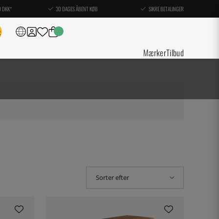
0 DKK*
30 DAGES ÅBENT KØB
SIKRE BETALINGER
Mærker
Tilbud
Sorter efter