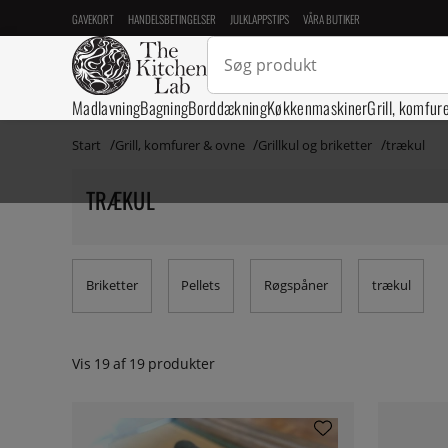
GAVEKORT
HANDELSBETINGELSER
JULKLAPPSTIPS
VÅRA BUTIKER
Madlavning
Bagning
Borddækning
Køkkenmaskiner
Grill, komfur
Start
Grill, komfurer & ovne
Grillkul og briketter
trækul
TRÆKUL
Briketter
Pellets
Røgspåner
trækul
Vis
19
af
19
produkter