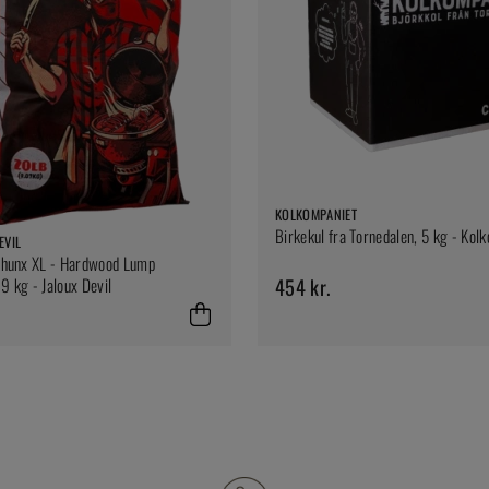
KOLKOMPANIET
Birkekul fra Tornedalen, 5 kg - Kol
EVIL
 Chunx XL - Hardwood Lump
454 kr.
9 kg - Jaloux Devil