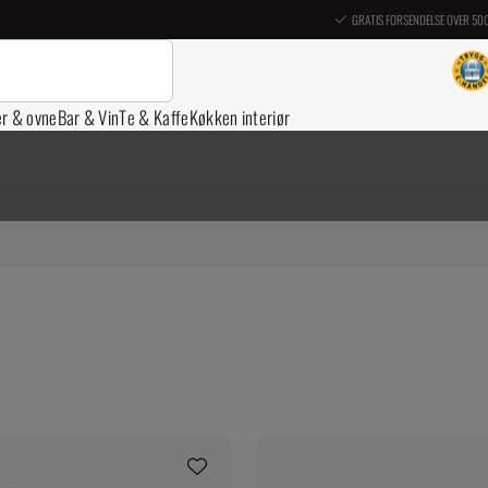
GRATIS FORSENDELSE OVER 50
er & ovne
Bar & Vin
Te & Kaffe
Køkken interiør