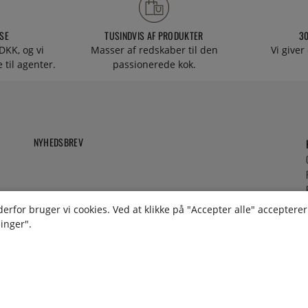
SE
TUSINDVIS AF PRODUKTER
3
DKK, og vi
Masser af redskaber til den
Vi giver
 til agenter.
passionerede kok.
NYHEDSBREV
rfor bruger vi cookies. Ved at klikke på "Accepter alle" accepterer 
linger".