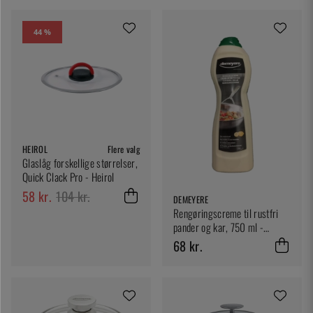
44 %
HEIROL
Flere valg
Glaslåg forskellige størrelser,
Quick Clack Pro - Heirol
58 kr.
104 kr.
DEMEYERE
Rengøringscreme til rustfri
pander og kar, 750 ml -
Demeyere
68 kr.