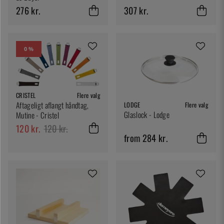
276 kr.
307 kr.
0 %
CRISTEL
Flere valg
Aftageligt aflangt håndtag,
LODGE
Flere valg
Glaslock - Lodge
Mutine - Cristel
120 kr.
120 kr.
from 284 kr.