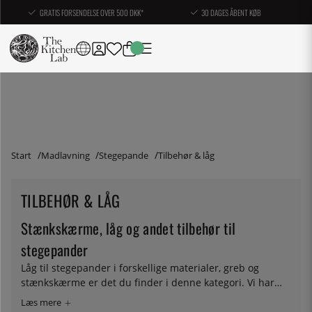
GRATIS FORSENDELSE OVER 500 DKK*
30 DAGES ÅBENT KØB
Start
Madlavning
Stegepande
Tilbehør & låg
TILBEHØR & LÅG
Stænkskærme, låg og andet tilbehør til
stegepander
Låg til stegepander i forskellige materialer, greb og
stænkskærme er det du finder i denne kategori. Vi har
samlet alt tilbehør til de stegegryder, vi sælger.