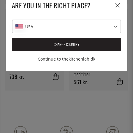
ARE YOU IN THE RIGHT PLACE?
USA
CHANGE COUNTRY
HARIO
Continue to thekitchenlab.dk
TIAMO
Hario Drip Scale, digital vægt
Tiamo Drip Scale, digital vægt
med timer
med timer
738 kr.
561 kr.