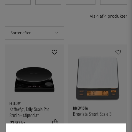
ikke kun høj præcision, men også indbyggede timere og
andre smarte funktioner. Hvis du ønsker at finde en vægt
uden disse funktioner, kan du finde den under
Vis
4
af
4
produkter
kategorien
Mål og mål
.
Sorter efter
FELLOW
BREWISTA
Kaffevåg, Tally Scale Pro
Brewista Smart Scale 3
Studio - stipendiat
2150 kr.
1045 kr.