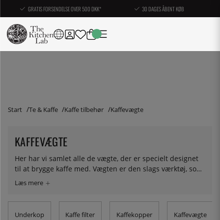
GRATIS FORSENDELSE OVER 500 DKK*
30 DAGES ÅBENT KØB
Start
Te & Kaffe
Kaffe tilbehør
Kaffevægte
KAFFEVÆGTE
Her har vi samlet alle de vægte, der er specielt designet
til at brygge kaffe med. Vægten er den slags værktøj, som
alle, der tidligt interesserer sig for kaffe, køber. Det bliver
ret hurtigt tydeligt, at skemål ikke holder hver gang, og at
vægten er meget pålidelig til at brygge på, for også at få
den rigtige mængde vand. De vægte du finder her har
Underkop
Kaffe filter
Kaffekopper
Kaffevægte