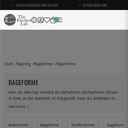
GRATIS FORSENDELSE OVER 500 DKK*
30 DAGES ÅBENT KØB
Start
Bagning
Bageforme
Bageforme
BAGEFORME
Hvis du ikke har mindst én tærteform derhjemme, så kan
vi love, at der kommer et tidspunkt, hvor du åndeløst må
skynde dig ind i en hvilken som helst butik og snuppe
den første og bedste - en beslutning, som du senere skal
leve med. Så gør dig selv en tjeneste og køb i stedet en
nøje udvalgt tærteform hos os. Har du en tærteform og
Brød forme
Bageforme
Muffinsforme
Bageforme