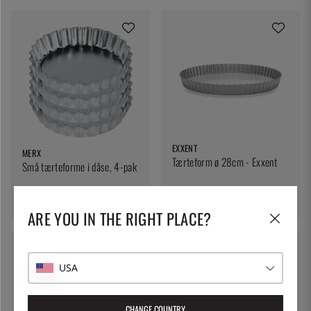
EXXENT
MERX
Tærteform ø 28cm - Exxent
Små tærteforme i dåse, 4-pak
138 kr.
199 kr.
ARE YOU IN THE RIGHT PLACE?
USA
CHANGE COUNTRY