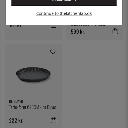
MERX
Tærteform Ø 24 cm
CRISTEL
Continue to thekitchenlab.dk
Tærteform i rustfrit stål med
foldede sider - Cristel
107 kr.
599 kr.
DE BUYER
Tarte-form Ø28CM - de Buyer
222 kr.