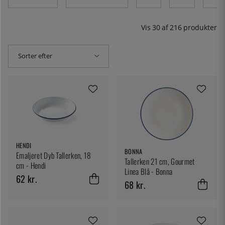
farverig, rund eller firkantet - her er tallerkener af alle
typer der med garanti passer til alle typer, uanset om du
leder efter klassisk eller mere moderne porcelæn.
Vis
30
af
216
produkter
Sorter efter
HENDI
BONNA
Emaljeret Dyb Tallerken, 18
Tallerken 21 cm, Gourmet
cm - Hendi
Linea Blå - Bonna
62 kr.
68 kr.