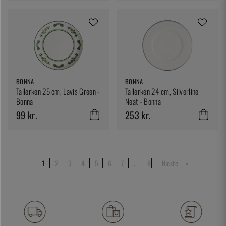
BONNA
BONNA
Tallerken 25 cm, Lavis Green -
Tallerken 24 cm, Silverline
Bonna
Neat - Bonna
99 kr.
253 kr.
1
2
3
4
5
6
7
..
8
Næste
»