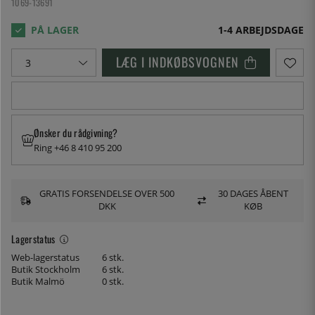
1069-13691
1-4 ARBEJDSDAGE
LÆG I INDKØBSVOGNEN
Ønsker du rådgivning?
Ring +46 8 410 95 200
GRATIS FORSENDELSE OVER 500
30 DAGES ÅBENT
DKK
KØB
Lagerstatus
Web-lagerstatus
6 stk.
Butik Stockholm
6 stk.
Butik Malmö
0 stk.