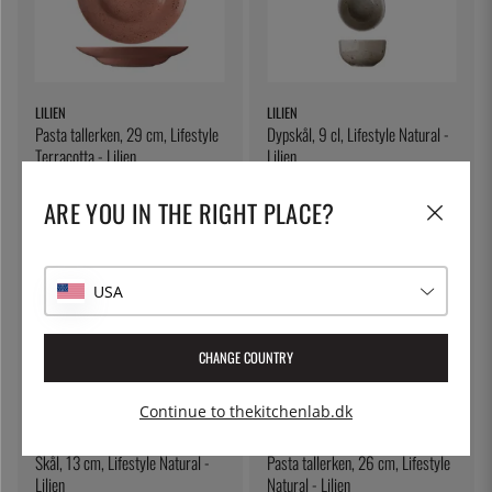
LILIEN
LILIEN
Pasta tallerken, 29 cm, Lifestyle
Dypskål, 9 cl, Lifestyle Natural -
Terracotta - Lilien
Lilien
192 kr.
68 kr.
ARE YOU IN THE RIGHT PLACE?
USA
CHANGE COUNTRY
Continue to thekitchenlab.dk
LILIEN
LILIEN
Skål, 13 cm, Lifestyle Natural -
Pasta tallerken, 26 cm, Lifestyle
Lilien
Natural - Lilien