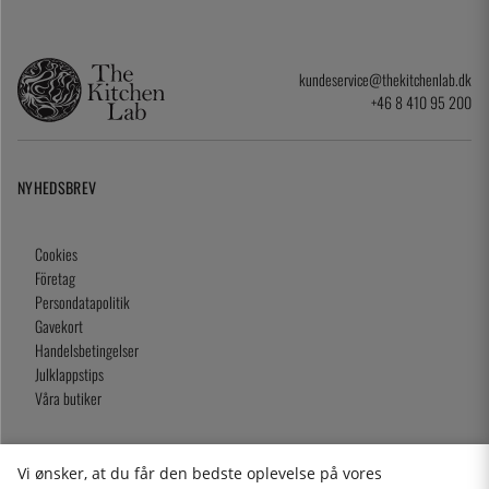
kundeservice@thekitchenlab.dk
+46 8 410 95 200
NYHEDSBREV
Cookies
Företag
Persondatapolitik
Gavekort
Handelsbetingelser
Julklappstips
Våra butiker
Vi ønsker, at du får den bedste oplevelse på vores