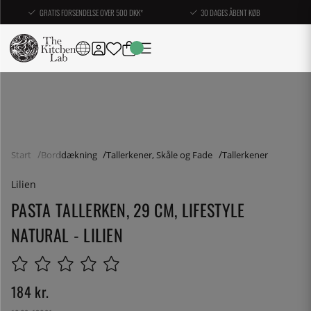
GRATIS FORSENDELSE OVER 500 DKK*
30 DAGES ÅBENT KØB
Start
Borddækning
Tallerkener, Skåle og Fade
Tallerkener
Lilien
PASTA TALLERKEN, 29 CM, LIFESTYLE
NATURAL - LILIEN
184
kr.