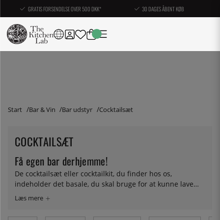
GRATIS FORSENDELSE OVER 500 DKK*
30 DAGES ÅBENT KØB
Start
Bar & Vin
Bar udstyr
Cocktailsæt
COCKTAILSÆT
Få egen bar derhjemme!
De cocktailsæt eller cocktailkit, du finder hos os,
indeholder det basale, du skal bruge for at kunne lave
cocktails og drinks derhjemme – alt sammen i et design
af høj kvalitet. Et praktisk valg for dem, der lige er
begyndt på denne fantastiske verden, eller til at give som