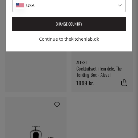
USA
ZONE DENMARK
CHANGE COUNTRY
Barsæt i 3 dele, Rocks - Zone
Denmark
Continue to thekitchenlab.dk
576 kr.
ALESSI
Cocktailsæt i fem dele, The
Tending Box - Alessi
1999 kr.