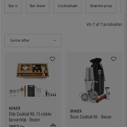
en gave. Ønsker du at supplere, finder du enkelte
Bar si
Bar skeer
Cocktailsæt
Skænke prop
F
produkter under hver kategori.
Vis
7
af
7
produkter
Sorter efter
BONZER
BONZER
Elite Cocktail Kit, 15 stykke
Basic Cocktail Kit - Bonzer
barværktøj - Bonzer
1853 kr.