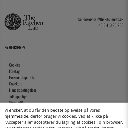
kundeservice@thekitchenlab.dk
+46 8 410 95 200
NYHEDSBREV
Cookies
Företag
Persondatapolitik
Gavekort
Handelsbetingelser
Julklappstips
Våra butiker
Vi ønsker, at du får den bedste oplevelse på vores
hjemmeside, derfor bruger vi cookies. Ved at klikke på
"Accepter alle" accepterer du lagring af cookies i din browser.
2026 KitchenLab AB