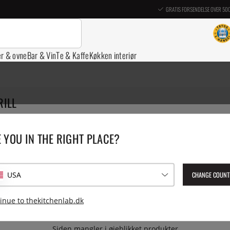
GRATIS FORSENDELSE OVER 50
er & ovne
Bar & Vin
Te & Kaffe
Køkken interiør
RILL
lig grill med pellets
 YOU IN THE RIGHT PLACE?
l fra Traeger er i en klasse for sig, med disse røgflisgrill får du alt
 low & slow madlavningskultur fra Texas til enhver mands køkken. G
iv komprimeret lille piller, der består af 100% træ uden tilsætningss
 flere modeller og masser af både tilbehør og piller. Her finder du og
CHANGE COUNT
USA
ermometre og hylder. Mere tilbehør kan findes under Grilltilbehør.
Pillegrill
Udekøkken
Reservedele til Big Green Egg
inue to thekitchenlab.dk
Siden mangler i øjeblikket produkter