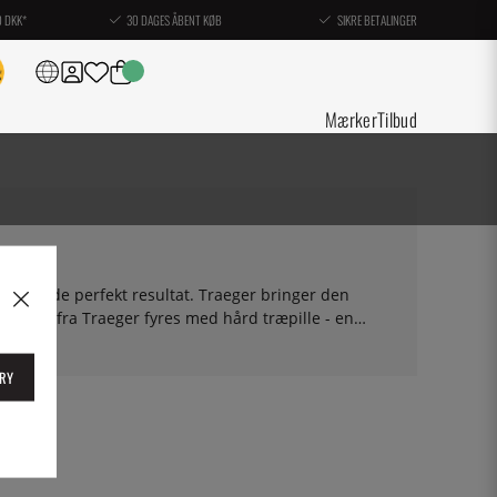
0 DKK*
30 DAGES ÅBENT KØB
SIKRE BETALINGER
Mærker
Tilbud
id et rygende perfekt resultat. Traeger bringer den
rillene fra Traeger fyres med hård træpille - en
toffer. Der er ikke mere miljøvenlig grillning. Hos os
så tilbehør, der er specifikt til pillegrill - såsom
RY