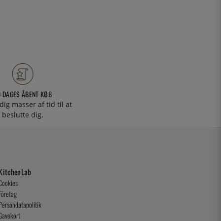
0 DAGES ÅBENT KØB
 dig masser af tid til at
beslutte dig.
KitchenLab
Cookies
Företag
Persondatapolitik
Gavekort