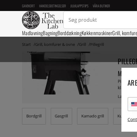
GAVEKORT
HANDELSBETINGELSER
JULKLAPPSTIPS
VÅRA BUTIKER
Madlavning
Bagning
Borddækning
Køkkenmaskiner
Grill, komfur
Start
Grill, komfurer & ovne
Grill
Pillegrill
PILLEG
Miljøven
ARE
Pillegril
klassiske
højeffekt
finder du
piller, t
Bordgrill
Gasgrill
Kamado grill
Kulgrill
Cont