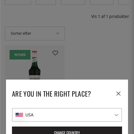
Vis
1
af
1
produkter
Sorter efter
NYHED
ARE YOU IN THE RIGHT PLACE?
MONIN
Monin Matcha Green Tea
USA
Concentrate 70 cl
168 kr.
CHANGE COUNTRY