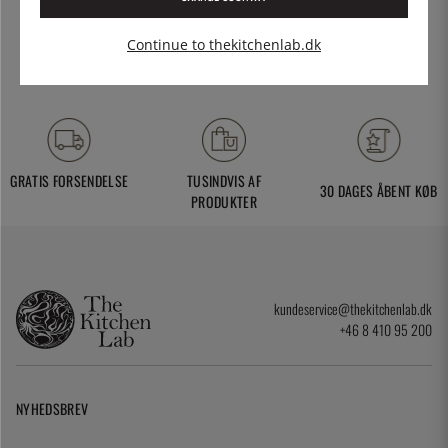
Continue to thekitchenlab.dk
GRATIS FORSENDELSE
TUSINDVIS AF
30 DAGES ÅBENT KØB
PRODUKTER
kundeservice@thekitchenlab.dk
+46 8 410 95 200
NYHEDSBREV