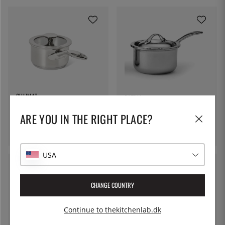
CULIMAT
PATINA
Kasserolle, 1 L - Culimat
Minigryde i rustfrit stål inkl.
ARE YOU IN THE RIGHT PLACE?
låg, 0,35L
615 kr.
276 kr.
USA
12 %
37 %
CHANGE COUNTRY
Continue to thekitchenlab.dk
CRISTEL
Flere valg