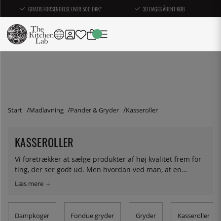
GRATIS FORSENDELSE OVER 500 DKK*
30 DAGES ÅBENT KØB
Start
Madlavning
Pander & Gryder
Kasseroller
KASSEROLLER
Vi foretrækker at sælge produkter af høj kvalitet frem for
ting, der ser godt ud. Men hvordan ved man, at en
kasserolle er god? Ja, den har en aluminiumskerne til
hurtig varmeafledning og en tyk bund til både
varmeafledning og varmeopbevaring - og det er sådan
næsten alle pander i denne kategori er bygget op. Her er
Dampkoger
Fondue gryder
Gryder
Kasseroller