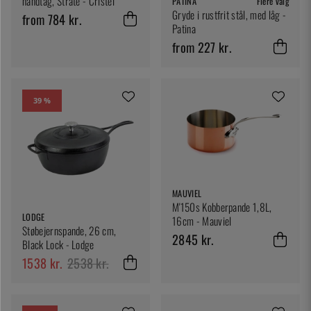
håndtag, Strate - Cristel
PATINA
Flere valg
Gryde i rustfrit stål, med låg -
from 784 kr.
Patina
from 227 kr.
39 %
MAUVIEL
M'150s Kobberpande 1,8L,
LODGE
16cm - Mauviel
Støbejernspande, 26 cm,
2845 kr.
Black Lock - Lodge
1538 kr.
2538 kr.