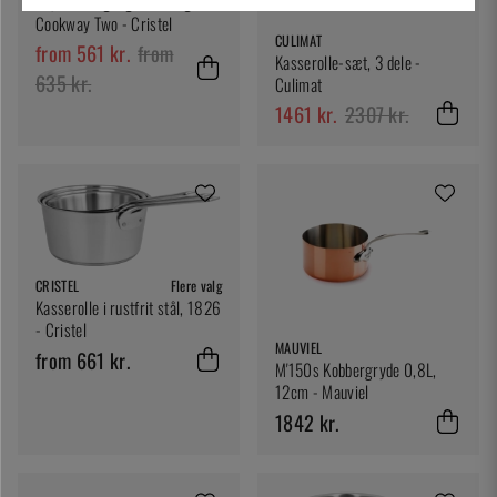
Gryde, aftagelige håndtag,
Cookway Two - Cristel
CULIMAT
from 561 kr.
from
Kasserolle-sæt, 3 dele -
635 kr.
Culimat
1461 kr.
2307 kr.
CRISTEL
Flere valg
Kasserolle i rustfrit stål, 1826
- Cristel
MAUVIEL
from 661 kr.
M'150s Kobbergryde 0,8L,
12cm - Mauviel
1842 kr.