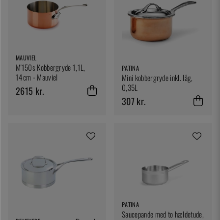
MAUVIEL
M'150s Kobbergryde 1,1L,
PATINA
14cm - Mauviel
Mini kobbergryde inkl. låg,
0,35L
2615 kr.
307 kr.
PATINA
Saucepande med to hældetude,