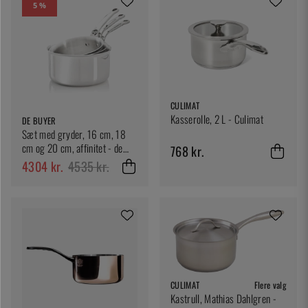
5 %
CULIMAT
Kasserolle, 2 L - Culimat
DE BUYER
Sæt med gryder, 16 cm, 18
cm og 20 cm, affinitet - de
768 kr.
Buyer
4304 kr.
4535 kr.
CULIMAT
Flere valg
Kastrull, Mathias Dahlgren -