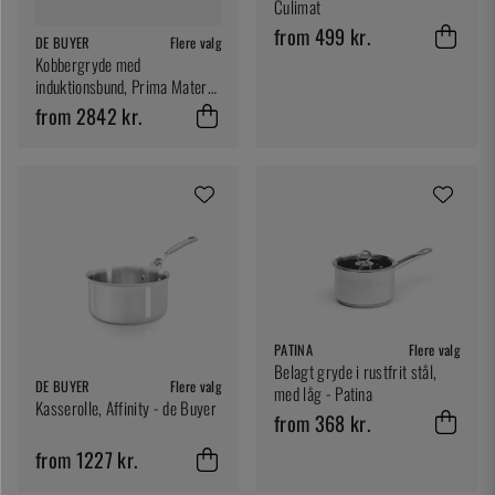
Culimat
from 499 kr.
DE BUYER
Flere valg
Kobbergryde med
induktionsbund, Prima Matera
- de Buyer
from 2842 kr.
PATINA
Flere valg
Belagt gryde i rustfrit stål,
DE BUYER
Flere valg
med låg - Patina
Kasserolle, Affinity - de Buyer
from 368 kr.
from 1227 kr.