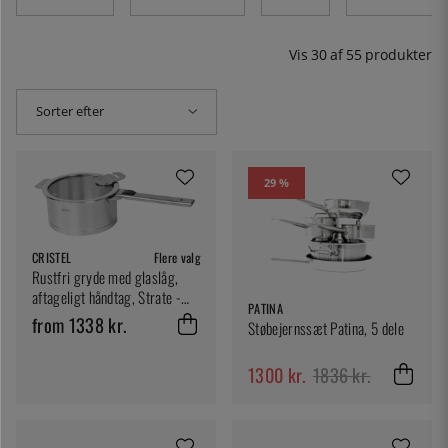
pander, som er rustfri eller belagt, enten med teflon på
indersiden eller kobber på ydersiden. Et komplet køkken
kræver gode pander, gerne i flere størrelser, der giver
Vis
30
af
55
produkter
flere tilberedningsmuligheder. Vi går også op i
holdbarheden, og derfor har vores pander håndtag. Så
holder de.
Sorter efter
29 %
CRISTEL
Flere valg
Rustfri gryde med glaslåg,
aftageligt håndtag, Strate -
PATINA
Cristel
from 1338 kr.
Støbejernssæt Patina, 5 dele
1300 kr.
1836 kr.