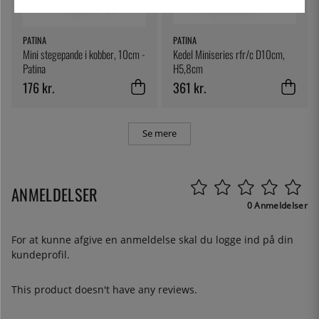
PATINA
PATINA
Mini stegepande i kobber, 10cm -
Kedel Miniseries rfr/c D10cm,
Patina
H5,8cm
176 kr.
361 kr.
Se mere
ANMELDELSER
0 Anmeldelser
For at kunne afgive en anmeldelse skal du
logge ind
på din
kundeprofil.
This product doesn't have any reviews.