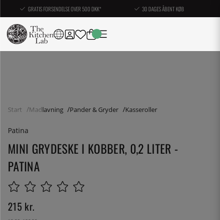
GRATIS FORSENDELSE OVER 500 DKK*
30 DAGES ÅBENT KØB
Start
Madlavning
Pander & Gryder
Kasseroller
Patina
MINI GRYDESKE I KOBBER, 0,2 LITER -
PATINA
215
kr.