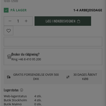
1069-12989
1-4 ARBEJDSDAGE
LÆG I INDKØBSVOGNEN
Ønsker du rådgivning?
Ring +46 8 410 95 200
GRATIS FORSENDELSE OVER 500
30 DAGES ÅBENT
DKK
KØB
Lagerstatus
Web-lagerstatus
4 stk.
Butik Stockholm
4 stk.
Butik Malmö
0 stk.