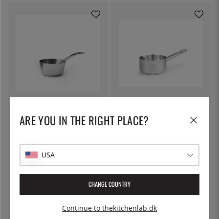
PATINA
PATINA
Mini grydeske i rustfrit stål 0,2
Saucepande med to hældetude,
ARE YOU IN THE RIGHT PLACE?
liter - Patina
0,6 liter - Patina
192 kr.
207 kr.
USA
CHANGE COUNTRY
Continue to thekitchenlab.dk