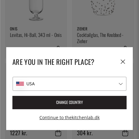
ONIS
ZIEHER
Levitas, Hi-Ball, 343 ml - Onis
Cocktailglas, The Knobbed -
Zieher
108 kr.
300 kr.
407 kr.
ARE YOU IN THE RIGHT PLACE?
USA
CHANGE COUNTRY
100% CHEF
100% CHEF
Continue to thekitchenlab.dk
Cocktailglas, Askepots vogn -
Cocktailglas, Reagensglas på
100% Chef
fod, 2-pak - 100% Chef
1227 kr.
304 kr.