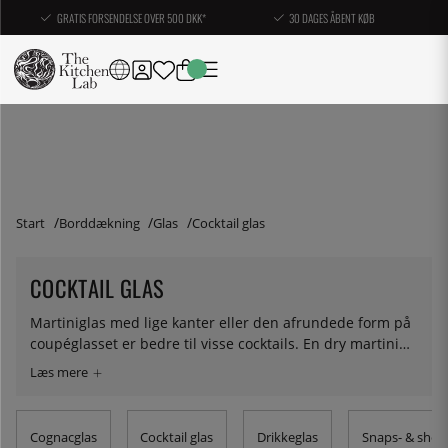
GRATIS FORSENDELSE OVER 500 DKK*
30 DAGES ÅBENT KØB
Start
Borddækning
Glas
Cocktail glas
COCKTAIL GLAS
Martiniglas med lige kanter eller den afrundede form på
coupéglasset er bedre til visse cocktails. En dry martini
kræver martiniglasset og en whisky sour er bedre i en
coupe. Hos os finder du begge dele fra både
restaurantleverandører og glas af højeste kvalitet.
Cognacglas
Cocktail glas
Drikkeglas
Snaps- & shot