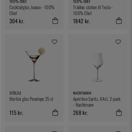
100% CHEF
100% CHEF
Cocktailglas, banan - 100%
Trådløs station til Tesla -
Chef
100% Chef
304 kr.
1842 kr.
STÖLZLE
NACHTMANN
Martini glas Penelope 25 cl
Aperitivo Spritz, 64cl, 2-pack
- Nachtmann
115 kr.
268 kr.