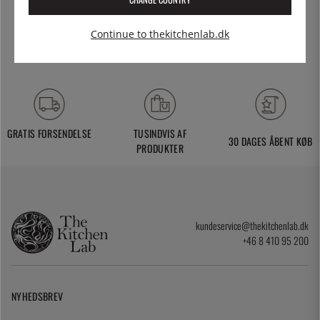
Klicka på önskad butik för att se adress, öppettider och övrig
information.
Continue to thekitchenlab.dk
GRATIS FORSENDELSE
TUSINDVIS AF
30 DAGES ÅBENT KØB
PRODUKTER
kundeservice@thekitchenlab.dk
+46 8 410 95 200
NYHEDSBREV