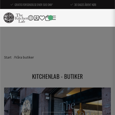
GRATIS FORSENDELSE OVER 500 DKK*
30 DAGES ÅBENT KØB
Start
Våra butiker
KITCHENLAB - BUTIKER