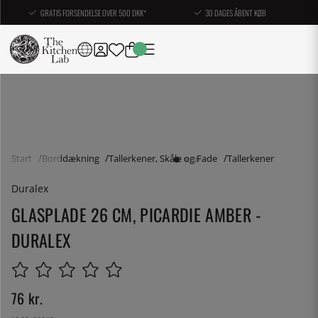
GRATIS FORSENDELSE OVER 500 DKK*
30 DAGES ÅBENT KØB
Start
Borddækning
Tallerkener, Skåle og Fade
Tallerkener
Duralex
GLASPLADE 26 CM, PICARDIE AMBER -
DURALEX
76
kr.