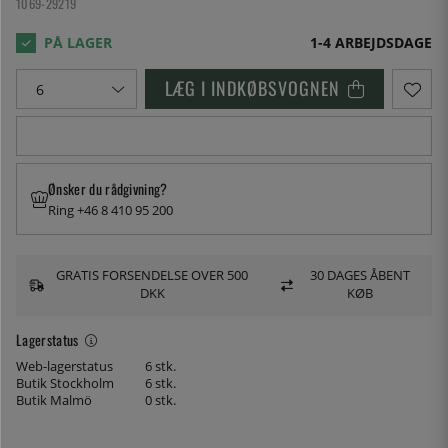
1069-29219
1-4 ARBEJDSDAGE
LÆG I INDKØBSVOGNEN
Ønsker du rådgivning?
Ring +46 8 410 95 200
GRATIS FORSENDELSE OVER 500
30 DAGES ÅBENT
DKK
KØB
Lagerstatus
Web-lagerstatus
6 stk.
Butik Stockholm
6 stk.
Butik Malmö
0 stk.