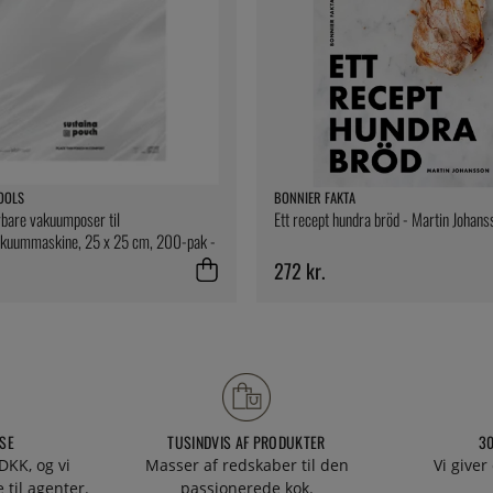
OOLS
BONNIER FAKTA
bare vakuumposer til
Ett recept hundra bröd - Martin Johans
uummaskine, 25 x 25 cm, 200-pak -
ools
272 kr.
SE
TUSINDVIS AF PRODUKTER
3
DKK, og vi
Masser af redskaber til den
Vi giver
 til agenter.
passionerede kok.