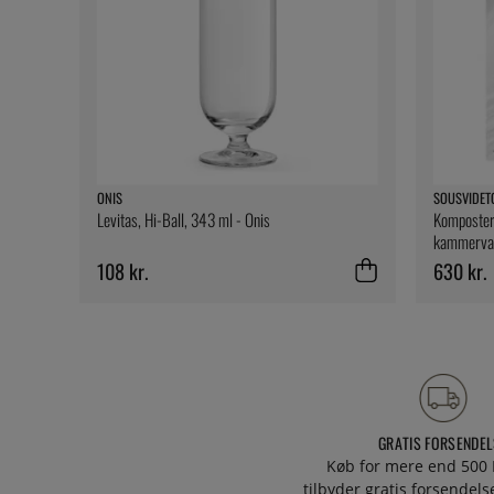
ONIS
SOUSVIDET
Levitas, Hi-Ball, 343 ml - Onis
Komposter
kammervak
SousVideT
108 kr.
630 kr.
GRATIS FORSENDEL
Køb for mere end 500 
tilbyder gratis forsendelse