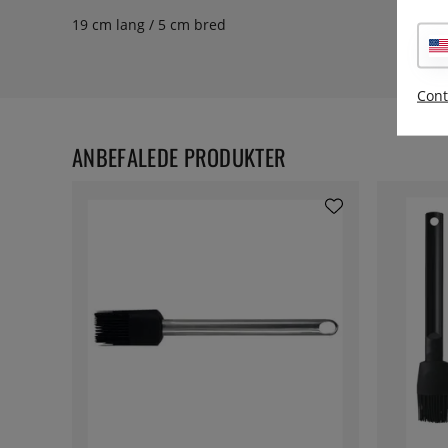
19 cm lang / 5 cm bred
Cont
ANBEFALEDE PRODUKTER