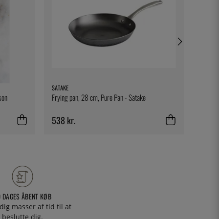
SATAKE
FORGE 
son
Frying pan, 28 cm, Pure Pan - Satake
Kniv og 
Traditi
538 kr.
1 996
0 DAGES ÅBENT KØB
 dig masser af tid til at
beslutte dig.