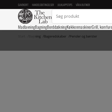
GAVEKORT
HANDELSBETINGELSER
JULKLAPPSTIPS
VÅRA BUTIKER
Madlavning
Bagning
Borddækning
Køkkenmaskiner
Grill, komfur
Start
Bagning
Bageredskaber
Pensler og børster