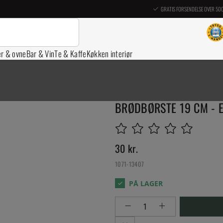
GRATIS FORSENDELSE OVER 50
er & ovne
Bar & Vin
Te & Kaffe
Køkken interiør
BRØDBØRSTE 19 CM - 
30
kr.
1071-13407