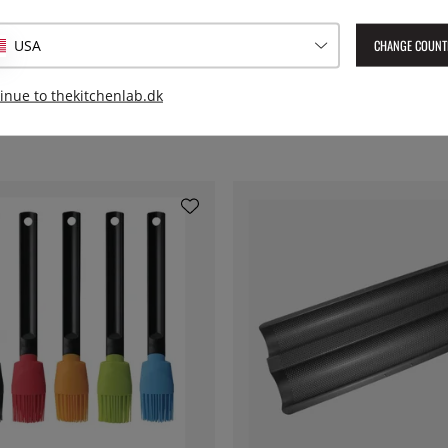
CHANGE COUNT
USA
inue to thekitchenlab.dk