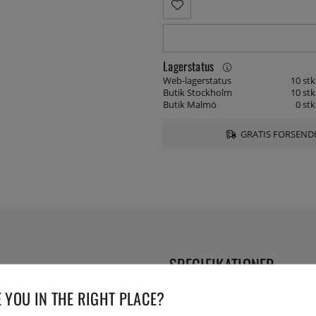
Lagerstatus
Web-lagerstatus
10 stk
Butik Stockholm
10 stk
Butik Malmö
0 stk
GRATIS FORSENDE
SPECIFIKATIONER
u bager og for eksempel vil
 YOU IN THE RIGHT PLACE?
Leverings artikelnummer:
654
EAN:
7393107654256