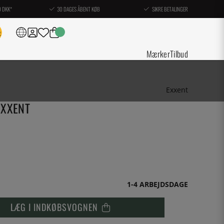
0 DKK*
30 DAGES ÅBENT KØB
SIKRE BETALINGER
Mærker
Tilbud
Exxent
EXXENT
1-4 ARBEJDSDAGE
LÆG I INDKØBSVOGNEN