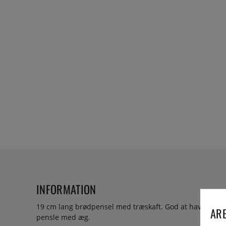
INFORMATION
19 cm lang brødpensel med træskaft. God at have, når d
ARE
pensle med æg.