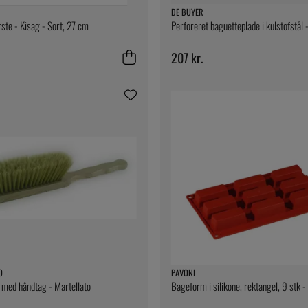
DE BUYER
rste - Kisag - Sort, 27 cm
Perforeret baguetteplade i kulstofstål 
207 kr.
O
PAVONI
med håndtag - Martellato
Bageform i silikone, rektangel, 9 stk -