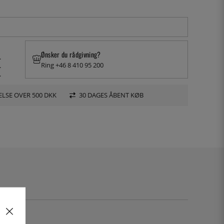
Ønsker du rådgivning?
.
Ring +46 8 410 95 200
.
.
LSE OVER 500 DKK
30 DAGES ÅBENT KØB
25