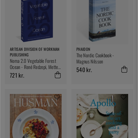
ARTISAN DIVISION OF WORKMAN
PHAIDON
PUBLISHING
The Nordic Cookbook -
Noma 2.0 Vegetable Forest
Magnus Nilsson
Ocean - René Redzepi, Mette
540 kr.
Søberg, Junichi Takahashi
721 kr.