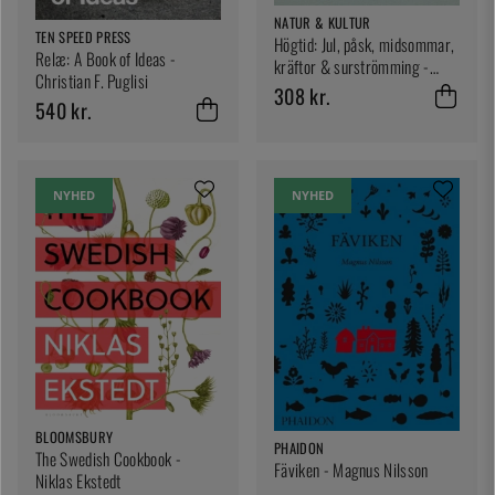
NATUR & KULTUR
TEN SPEED PRESS
Högtid: Jul, påsk, midsommar,
Relæ: A Book of Ideas -
kräftor & surströmming -
Christian F. Puglisi
Stefan Ekengren
308 kr.
540 kr.
NYHED
NYHED
BLOOMSBURY
PHAIDON
The Swedish Cookbook -
Fäviken - Magnus Nilsson
Niklas Ekstedt