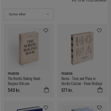
Vis
10
af
10
produkter
Sorter efter
PHAIDON
PHAIDON
The Nordic Baking Book -
Noma - Time and Place in
Magnus Nilsson
Nordic Cuisine - Rene Redzepi
540 kr.
671 kr.