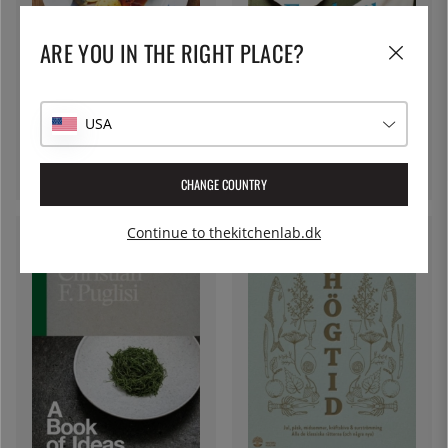
ARE YOU IN THE RIGHT PLACE?
NATUR & KULTUR
Husman: Alla de klassiska
APARTAMENTO PUBLISHING
Apollo: State-of-the-art
USA
rätterna (och några
cooking and party - Frederik
bortglömda) - Stefan Ekengren
245 kr.
Bille Brahe
634 kr.
CHANGE COUNTRY
Continue to thekitchenlab.dk