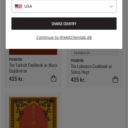
USA
CHANGE COUNTRY
Continue to thekitchenlab.dk
PHAIDON
PHAIDON
The Turkish Cookbook av Musa
The Lebanese Cookbook av
Dağdeviren
Salma Hage
435 kr.
435 kr.