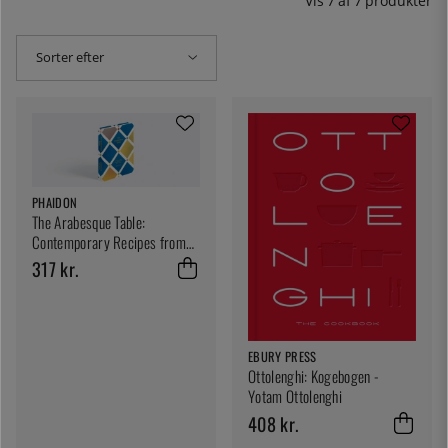
Vis
7
af
7
produkter
Sorter efter
PHAIDON
The Arabesque Table:
Contemporary Recipes from
the Arab World av Reem
317 kr.
Kassis
EBURY PRESS
Ottolenghi: Kogebogen -
Yotam Ottolenghi
408 kr.