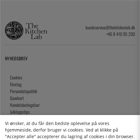
kundeservice@thekitchenlab.dk
+46 8 410 95 200
NYHEDSBREV
Cookies
Företag
Persondatapolitik
Gavekort
Handelsbetingelser
Julklappstips
Våra butiker
Vi ønsker, at du får den bedste oplevelse på vores
hjemmeside, derfor bruger vi cookies. Ved at klikke på
"Accepter alle" accepterer du lagring af cookies i din browser.