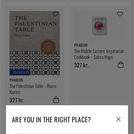
PHAIDON
The Middle Eastern Vegetarian
Cookbook - Salma Hage
327 kr.
PHAIDON
The Palestinian Table - Reem
Kassis
327 kr.
ARE YOU IN THE RIGHT PLACE?