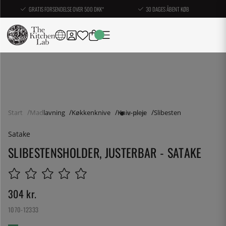
GRATIS FORSENDELSE OVER 500 DKK*
30 DAGES ÅBENT KØB
Start
Madlavning
Køkkenknive
Kniv-pleje
Slibesten
Satake
SLIBESTENSHOLDER, JUSTERBAR - SATAKE
304
kr.
1070-12333