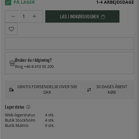
1-4 ARBEJDSDAGE
LÆG I INDKØBSVOGNEN
Ønsker du rådgivning?
Ring +46 8 410 95 200
GRATIS FORSENDELSE OVER 500
30 DAGES ÅBENT
DKK
KØB
Lagerstatus
Web-lagerstatus
4 stk.
Butik Stockholm
4 stk.
Butik Malmö
0 stk.