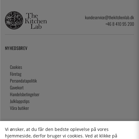
kundeservice@thekitchenlab.dk
+46 8 410 95 200
NYHEDSBREV
Cookies
Företag
Persondatapolitik
Gavekort
Handelsbetingelser
Julklappstips
Våra butiker
Vi ønsker, at du får den bedste oplevelse på vores
2026 KitchenLab AB
hjemmeside, derfor bruger vi cookies. Ved at klikke på