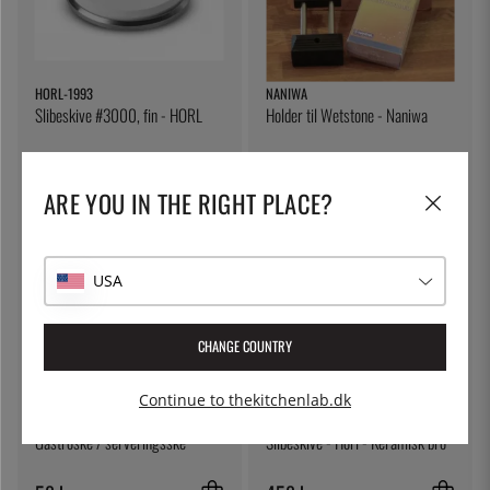
HORL-1993
NANIWA
Slibeskive #3000, fin - HORL
Holder til Wetstone - Naniwa
458 kr.
430 kr.
ARE YOU IN THE RIGHT PLACE?
USA
CHANGE COUNTRY
Continue to thekitchenlab.dk
ÖSTLIN
HORL-1993
Gastroske / serveringsske
Slibeskive - Horl - Keramisk bro