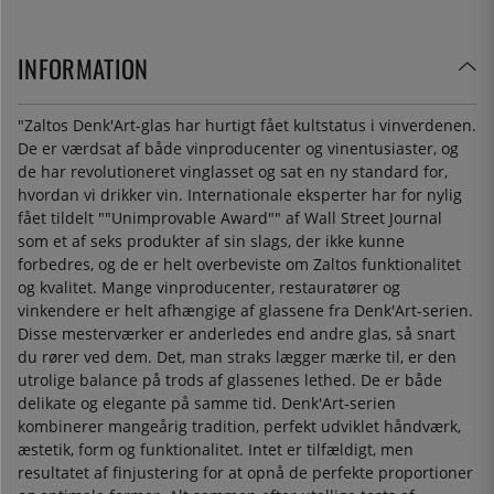
INFORMATION
"Zaltos Denk'Art-glas har hurtigt fået kultstatus i vinverdenen.
De er værdsat af både vinproducenter og vinentusiaster, og
de har revolutioneret vinglasset og sat en ny standard for,
hvordan vi drikker vin. Internationale eksperter har for nylig
fået tildelt ""Unimprovable Award"" af Wall Street Journal
som et af seks produkter af sin slags, der ikke kunne
forbedres, og de er helt overbeviste om Zaltos funktionalitet
og kvalitet. Mange vinproducenter, restauratører og
vinkendere er helt afhængige af glassene fra Denk'Art-serien.
Disse mesterværker er anderledes end andre glas, så snart
du rører ved dem. Det, man straks lægger mærke til, er den
utrolige balance på trods af glassenes lethed. De er både
delikate og elegante på samme tid. Denk'Art-serien
kombinerer mangeårig tradition, perfekt udviklet håndværk,
æstetik, form og funktionalitet. Intet er tilfældigt, men
resultatet af finjustering for at opnå de perfekte proportioner