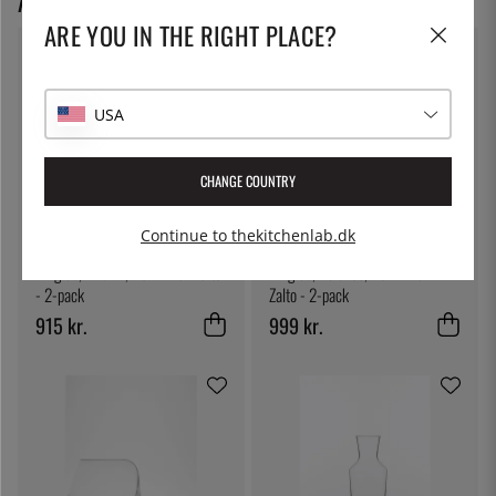
ANBEFALEDE PRODUKTER
ARE YOU IN THE RIGHT PLACE?
USA
CHANGE COUNTRY
Continue to thekitchenlab.dk
ZALTO
ZALTO
Vinglas, hvidvin, Denk Art - Zalto
Vinglas, Balance, Denk Art -
- 2-pack
Zalto - 2-pack
915 kr.
999 kr.