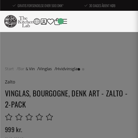
GRATIS FORSENDELSE OVER 500 DKK*
30 DAGES ÅBENT KØB
Start
Bar & Vin
Vinglas
Hvidvinsglas
Zalto
VINGLAS, BOURGOGNE, DENK ART - ZALTO -
2-PACK
999
kr.