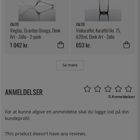
ZALTO
ZALTO
Vinglas, Gravitas Omega, Denk
Vinkaraffel, Karaffel No. 75,
Art - Zalto - 2-pack
820ml, Denk Art - Zalto
1 042 kr.
653 kr.
Se mere
ANMELDELSER
0 Anmeldelser
For at kunne afgive en anmeldelse skal du
logge ind
på din
kundeprofil.
This product doesn't have any reviews.