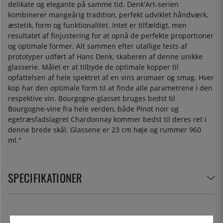
delikate og elegante på samme tid. Denk'Art-serien
kombinerer mangeårig tradition, perfekt udviklet håndværk,
æstetik, form og funktionalitet. Intet er tilfældigt, men
resultatet af finjustering for at opnå de perfekte proportioner
og optimale former. Alt sammen efter utallige tests af
prototyper udført af Hans Denk, skaberen af denne unikke
glasserie. Målet er at tilbyde de optimale kopper til
opfattelsen af hele spektret af en vins aromaer og smag. Hver
kop har den optimale form til at finde alle parametrene i den
respektive vin. Bourgogne-glasset bruges bedst til
Bourgogne-vine fra hele verden, både Pinot noir og
egetræsfadslagret Chardonnay kommer bedst til deres ret i
denne brede skål. Glassene er 23 cm høje og rummer 960
ml."
SPECIFIKATIONER