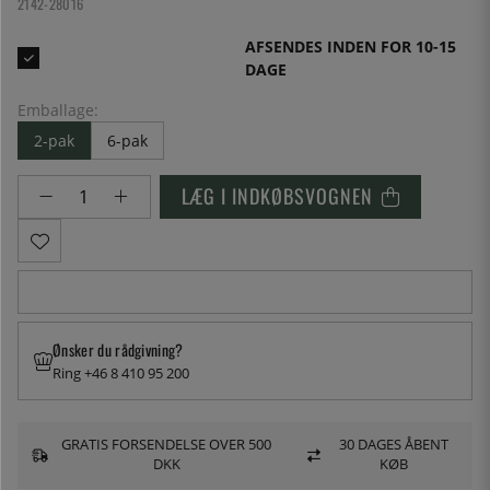
2142-28016
AFSENDES INDEN FOR 10-15
DAGE
Emballage:
2-pak
6-pak
LÆG I INDKØBSVOGNEN
Ønsker du rådgivning?
Ring +46 8 410 95 200
GRATIS FORSENDELSE OVER 500
30 DAGES ÅBENT
DKK
KØB