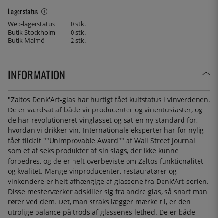
Lagerstatus
Web-lagerstatus
0 stk.
Butik Stockholm
0 stk.
Butik Malmö
2 stk.
INFORMATION
"Zaltos Denk'Art-glas har hurtigt fået kultstatus i vinverdenen.
De er værdsat af både vinproducenter og vinentusiaster, og
de har revolutioneret vinglasset og sat en ny standard for,
hvordan vi drikker vin. Internationale eksperter har for nylig
fået tildelt ""Unimprovable Award"" af Wall Street Journal
som et af seks produkter af sin slags, der ikke kunne
forbedres, og de er helt overbeviste om Zaltos funktionalitet
og kvalitet. Mange vinproducenter, restauratører og
vinkendere er helt afhængige af glassene fra Denk'Art-serien.
Disse mesterværker adskiller sig fra andre glas, så snart man
rører ved dem. Det, man straks lægger mærke til, er den
utrolige balance på trods af glassenes lethed. De er både