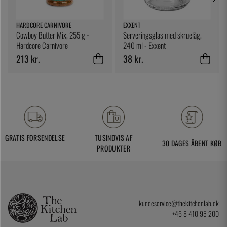
HARDCORE CARNIVORE
EXXENT
Cowboy Butter Mix, 255 g -
Serveringsglas med skruelåg,
Hardcore Carnivore
240 ml - Exxent
213 kr.
38 kr.
GRATIS FORSENDELSE
TUSINDVIS AF
30 DAGES ÅBENT KØB
PRODUKTER
kundeservice@thekitchenlab.dk
+46 8 410 95 200