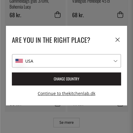
Gammeldags glas 370ml,
Vandglas Penelope 45 cl
Bohemia Lucy
68 kr.
68 kr.
ARE YOU IN THE RIGHT PLACE?
USA
CHANGE COUNTRY
ÖSTLIN
BERNAL
Gastroske / serveringsske
Oliven, Manzanilla - Bernal
Continue to thekitchenlab.dk
58 kr.
41 kr.
Se mere