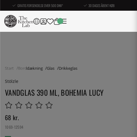
GRATIS FORSENDELSE OVER 500 DKK*
30 DAGES ÅBENT KØB
Start
Borddækning
Glas
Drikkeglas
Stölzle
VANDGLAS 390 ML, BOHEMIA LUCY
68
kr.
1069-12594