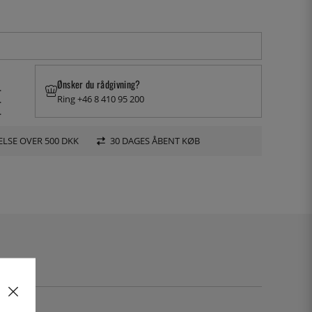
Ønsker du rådgivning?
.
Ring +46 8 410 95 200
.
.
LSE OVER 500 DKK
30 DAGES ÅBENT KØB
12