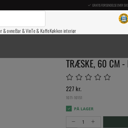
GRATIS FORSENDELSE OVER 50
er & ovne
Bar & Vin
Te & Kaffe
Køkken interiør
TRÆSKE, 60 CM -
227
kr.
1071-10151