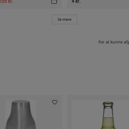
299 kr.
4 kr.
Se mere
For at kunne af