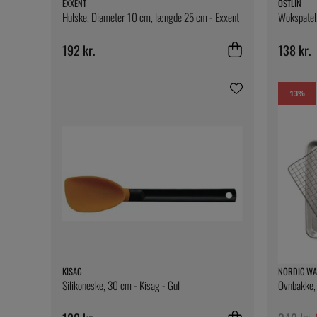
EXXENT
ÖSTLIN
Hulske, Diameter 10 cm, længde 25 cm - Exxent
Wokspatel,
192 kr.
138 kr.
13
%
KISAG
NORDIC WA
Silikoneske, 30 cm - Kisag - Gul
Ovnbakke, 