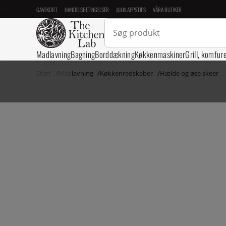
GAVEKORT
HANDELSBETINGELSER
JULKLAPPSTIPS
VÅRA BUTIKER
Madlavning
Bagning
Borddækning
Køkkenmaskiner
Grill, komfur
Start
Madlavning
Køkkenredskaber
Hælde og øse skeer