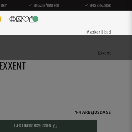
0 DKK*
30 DAGES ÅBENT KØB
SIKRE BETALINGER
Mærker
Tilbud
Exxent
 EXXENT
1-4 ARBEJDSDAGE
LÆG I INDKØBSVOGNEN