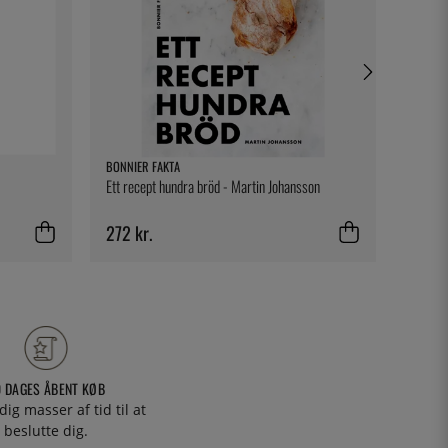
BONNIER FAKTA
KASAI
Ett recept hundra bröd - Martin Johansson
Ekstra 
272 kr.
522 k
0 DAGES ÅBENT KØB
 dig masser af tid til at
beslutte dig.