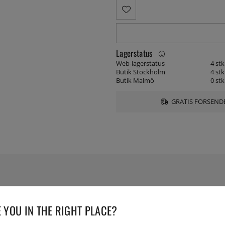
Lagerstatus
Web-lagerstatus
4 stk
Butik Stockholm
4 stk
Butik Malmö
0 stk
GRATIS FORSENDE
SPECIFIKATIONER
 YOU IN THE RIGHT PLACE?
Leverings artikelnummer:
653