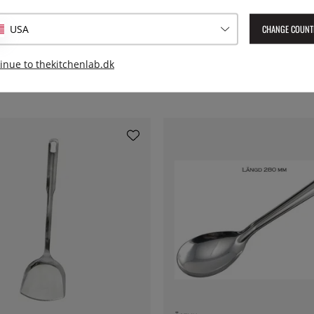
EAN:
7393107653129
CHANGE COUNT
USA
inue to thekitchenlab.dk