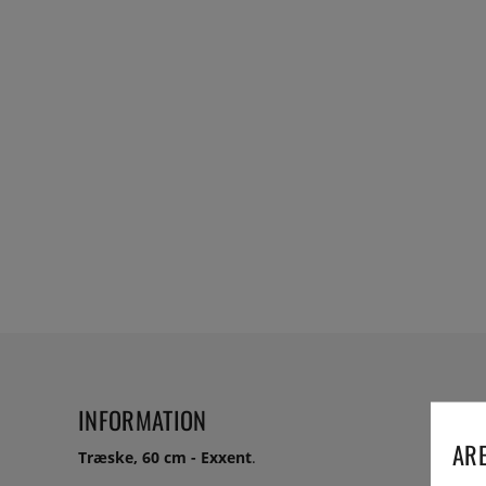
INFORMATION
ARE
Træske, 60 cm - Exxent
.