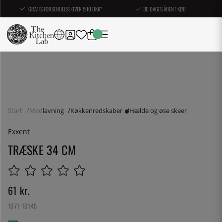
GRATIS FORSENDELSE OVER 500 DKK*
30 DAGES ÅBENT KØB
Start
Madlavning
Køkkenredskaber
Hælde og øse skeer
Exxent
TRÆSKE 34 CM
61
kr.
1071-10145