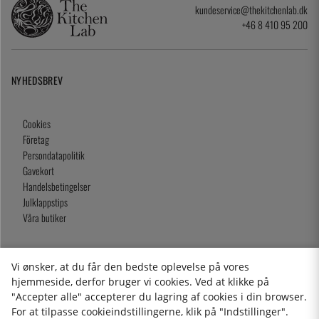
kundeservice@thekitchenlab.dk
+46 8 410 95 200
NYHEDSBREV
Cookies
Företag
Persondatapolitik
Gavekort
Handelsbetingelser
Julklappstips
Våra butiker
Vi ønsker, at du får den bedste oplevelse på vores
2026 KitchenLab AB
hjemmeside, derfor bruger vi cookies. Ved at klikke på
"Accepter alle" accepterer du lagring af cookies i din browser.
For at tilpasse cookieindstillingerne, klik på "Indstillinger".