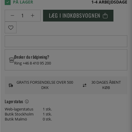
1-4 ARBEJDSDAGE
LÆG I INDKØBSVOGNEN
Ønsker du rådgivning?
Ring +46 8 410 95 200
GRATIS FORSENDELSE OVER 500
30 DAGES ÅBENT
DKK
KØB
Lagerstatus
Web-lagerstatus
1 stk.
Butik Stockholm
1 stk.
Butik Malmö
0 stk.