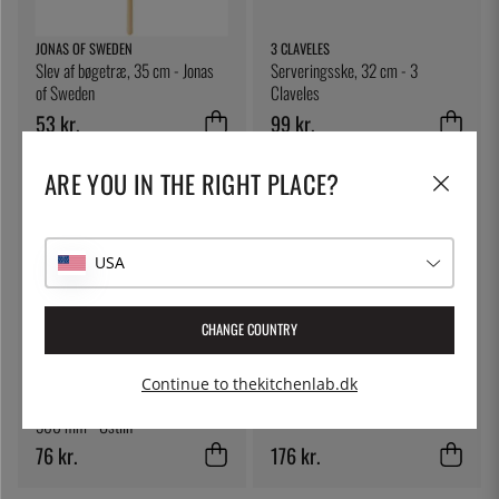
JONAS OF SWEDEN
3 CLAVELES
Slev af bøgetræ, 35 cm - Jonas
Serveringsske, 32 cm - 3
of Sweden
Claveles
53 kr.
99 kr.
ARE YOU IN THE RIGHT PLACE?
USA
CHANGE COUNTRY
ÖSTLIN
EXXENT
Continue to thekitchenlab.dk
Stegepande med plasthåndtag,
Tragtsæt 3 stk
360 mm - Östlin
76 kr.
176 kr.