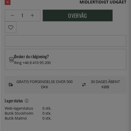
MIDLERTIDIGT UDGÅET
OVERVÅG
Ønsker du rådgivning?
Ring +46 8 410 95 200
GRATIS FORSENDELSE OVER 500
30 DAGES ÅBENT
DKK
KØB
Lagerstatus
Web-lagerstatus
0 stk.
Butik Stockholm
0 stk.
Butik Malmö
0 stk.