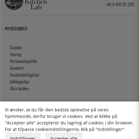
+46 8 410 95 200
NYHEDSBREV
Cookies
Företag
Persondatapolitik
Gavekort
Handelsbetingelser
Julklappstips
Våra butiker
Vi ønsker, at du får den bedste oplevelse på vores
2026 KitchenLab AB
hjemmeside, derfor bruger vi cookies. Ved at klikke på
"Accepter alle" accepterer du lagring af cookies i din browser.
For at tilpasse cookieindstillingerne, klik på "Indstillinger".
Indstillinger
Accepter alle