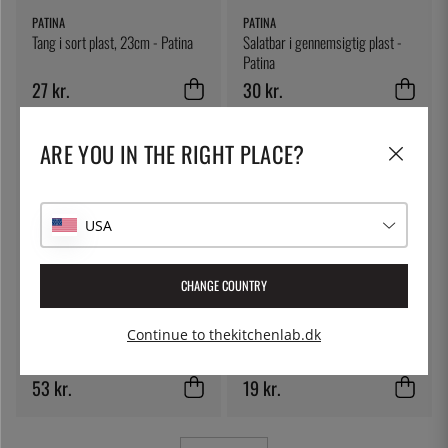
PATINA
PATINA
Tang i sort plast, 23cm - Patina
Salatbar i gennemsigtig plast -
Patina
27 kr.
30 kr.
ARE YOU IN THE RIGHT PLACE?
USA
CHANGE COUNTRY
KISAG
ÖSTLIN
Continue to thekitchenlab.dk
Spatel uden huller, polyamid
Oplukker 8 cm - Östlin
53 kr.
19 kr.