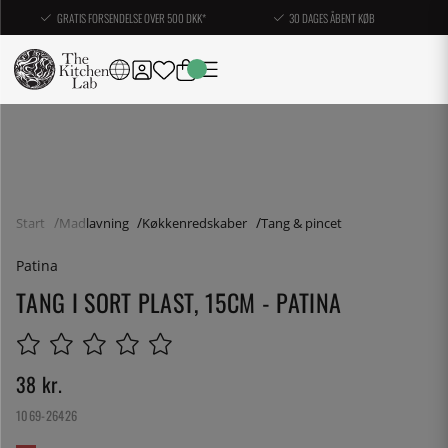
GRATIS FORSENDELSE OVER 500 DKK*
30 DAGES ÅBENT KØB
Start
Madlavning
Køkkenredskaber
Tang & pincet
Patina
TANG I SORT PLAST, 15CM - PATINA
38
kr.
1069-26426