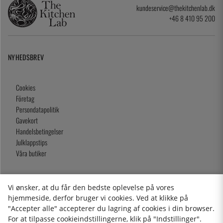
kundeservice@thekitchenlab.dk
+46 8 410 95 200
NYHEDSBREV
Cookies
Företag
Persondatapolitik
Gavekort
Handelsbetingelser
Julklappstips
Våra butiker
Vi ønsker, at du får den bedste oplevelse på vores
2026 KitchenLab AB
hjemmeside, derfor bruger vi cookies. Ved at klikke på
"Accepter alle" accepterer du lagring af cookies i din browser.
For at tilpasse cookieindstillingerne, klik på "Indstillinger".