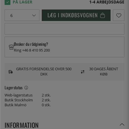
1-4 ARBEJDSDAGE
LÆG I INDKØBSVOGNEN
Ønsker du rådgivning?
Ring +46 8 410 95 200
GRATIS FORSENDELSE OVER 500
30 DAGES ÅBENT
DKK
KØB
Lagerstatus
Web-lagerstatus
2 stk.
Butik Stockholm
2 stk.
Butik Malmö
0 stk.
INFORMATION