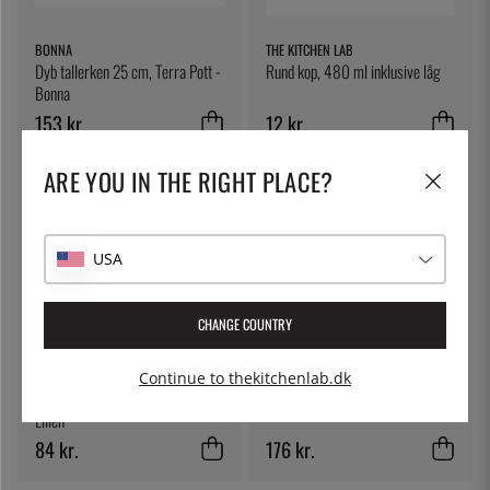
BONNA
THE KITCHEN LAB
Dyb tallerken 25 cm, Terra Pott -
Rund kop, 480 ml inklusive låg
Bonna
153 kr.
12 kr.
ARE YOU IN THE RIGHT PLACE?
USA
CHANGE COUNTRY
LILIEN
BONNA
Continue to thekitchenlab.dk
Skål, 13 cm, Lifestyle Natural -
Dyb tallerken 28 cm, Luz - Bonna
Lilien
84 kr.
176 kr.