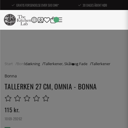
GRATIS FORSENDELSE OVER 500 DKK*
30 DAGES ÅBENT KØB
Start
Borddækning
Tallerkener, Skåle og Fade
Tallerkener
Bonna
TALLERKEN 27 CM, OMNIA - BONNA
115
kr.
1069-29262