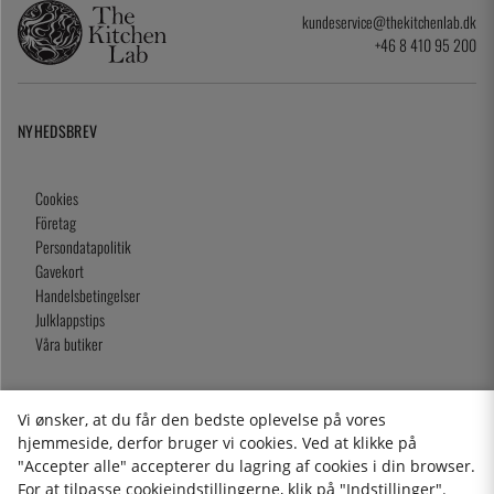
kundeservice@thekitchenlab.dk
+46 8 410 95 200
NYHEDSBREV
Cookies
Företag
Persondatapolitik
Gavekort
Handelsbetingelser
Julklappstips
Våra butiker
Vi ønsker, at du får den bedste oplevelse på vores
2026 KitchenLab AB
hjemmeside, derfor bruger vi cookies. Ved at klikke på
"Accepter alle" accepterer du lagring af cookies i din browser.
For at tilpasse cookieindstillingerne, klik på "Indstillinger".