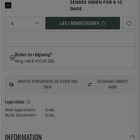
SENDES INDEN FOR 6-12
DAGE
LÆG I INDKØBSVOGNEN
Ønsker du rådgivning?
Ring +46 8 410 95 200
GRATIS FORSENDELSE OVER 500
30 DAGES ÅBENT
DKK
KØB
Lagerstatus
Web-lagerstatus
0 stk.
Butik Stockholm
0 stk.
INFORMATION