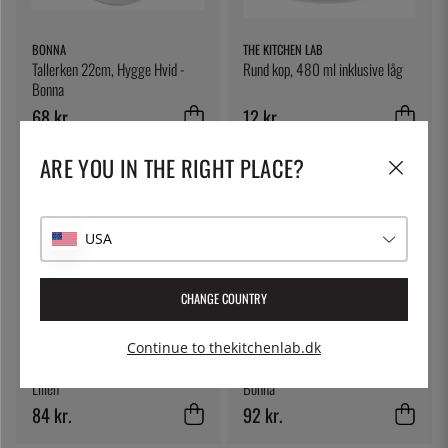
BONNA
THE KITCHEN LAB
Tallerken 22cm, Hygge Hvid -
Rund kop, 480 ml inklusive låg
Bonna
68 kr.
12 kr.
ARE YOU IN THE RIGHT PLACE?
USA
CHANGE COUNTRY
Continue to thekitchenlab.dk
LILIEN
BONNA
Skål, 13 cm, Lifestyle Natural -
Dyb tallerken 18 cm, Terra Pott -
Lilien
Bonna
84 kr.
92 kr.