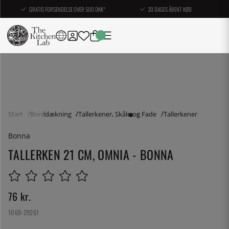
GRATIS FORSENDELSE OVER 500 DKK*
30 DAGES ÅBENT KØB
Start
Borddækning
Tallerkener, Skåle og Fade
Tallerkener
Bonna
TALLERKEN 21 CM, OMNIA - BONNA
76
kr.
1069-29261