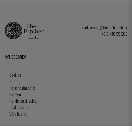
kundeservice@thekitchenlab.dk
+46 8 410 95 200
NYHEDSBREV
Cookies
Företag
Persondatapolitik
Gavekort
Handelsbetingelser
Julklappstips
Våra butiker