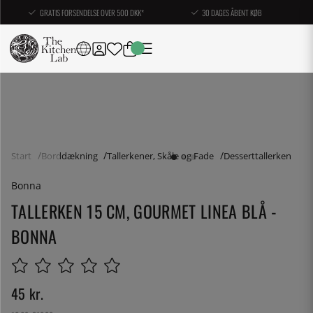
GRATIS FORSENDELSE OVER 500 DKK*
30 DAGES ÅBENT KØB
Start
Borddækning
Tallerkener, Skåle og Fade
Desserttallerken
Bonna
TALLERKEN 15 CM, GOURMET LINEA BLÅ -
BONNA
45
kr.