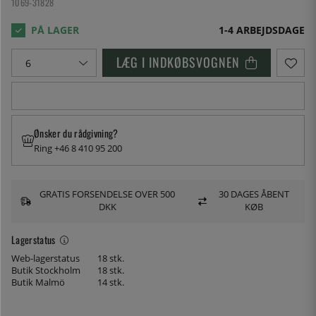
1069-31828
1-4 ARBEJDSDAGE
LÆG I INDKØBSVOGNEN
Ønsker du rådgivning?
Ring +46 8 410 95 200
GRATIS FORSENDELSE OVER 500
30 DAGES ÅBENT
DKK
KØB
Lagerstatus
Web-lagerstatus
18 stk.
Butik Stockholm
18 stk.
Butik Malmö
14 stk.