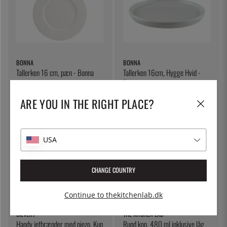
BONNA
BONNA
Tallerken 16 cm, pæn - Bonna
Tallerken 16cm, Hygge Hvid -
Bonna
53 kr.
45 kr.
ARE YOU IN THE RIGHT PLACE?
USA
CHANGE COUNTRY
Continue to thekitchenlab.dk
SIEVERT
THE KITCHEN LAB
Handy jetbrænder med piezo, Kun
Rund kop, 480 ml inklusive låg