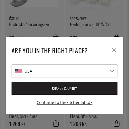
ÖSTLIN
100% CHEF
Gastroske / serveringsske
Iskuber, klaris - 100% Chef
58 kr.
307 kr.
ARE YOU IN THE RIGHT PLACE?
USA
CHANGE COUNTRY
Continue to thekitchenlab.dk
ALESSI
ALESSI
Kedel med temperaturkontrol,
Kedel med temperaturkontrol,
Plissé, Sort - Alessi
Plissé, Blå - Alessi
1 268 kr.
1 268 kr.