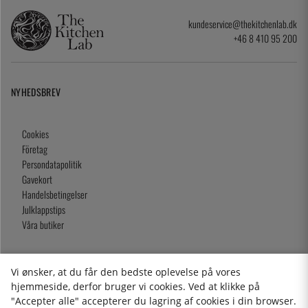
kundeservice@thekitchenlab.dk
+46 8 410 95 200
NYHEDSBREV
Cookies
Företag
Persondatapolitik
Gavekort
Handelsbetingelser
Julklappstips
Våra butiker
Vi ønsker, at du får den bedste oplevelse på vores
2026 KitchenLab AB
hjemmeside, derfor bruger vi cookies. Ved at klikke på
"Accepter alle" accepterer du lagring af cookies i din browser.