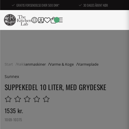
GRATIS FORSENDELSE OVER 500 DKK*
30 DAGES ÅBENT KØB
Start
Køkkenmaskiner
Varme & Koge
Varmeplade
Sunnex
SUPPEKEDEL 10 LITER, MED GRYDESKE
1535
kr.
1069-10375