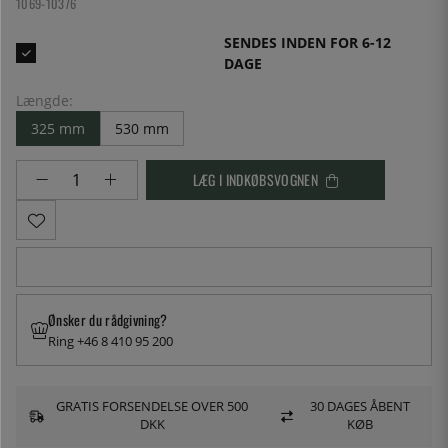
1069-10376
SENDES INDEN FOR 6-12
DAGE
Længde:
325 mm
530 mm
LÆG I INDKØBSVOGNEN
Ønsker du rådgivning?
Ring +46 8 410 95 200
GRATIS FORSENDELSE OVER 500
30 DAGES ÅBENT
DKK
KØB