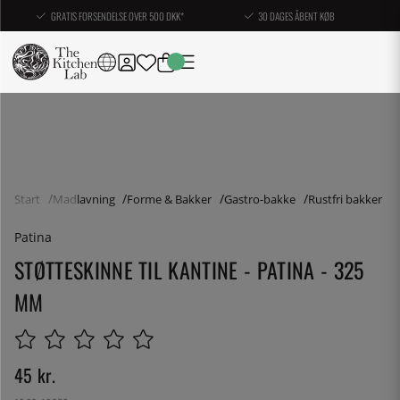
GRATIS FORSENDELSE OVER 500 DKK*
30 DAGES ÅBENT KØB
Start
Madlavning
Forme & Bakker
Gastro-bakke
Rustfri bakker
Patina
STØTTESKINNE TIL KANTINE - PATINA - 325
MM
45
kr.