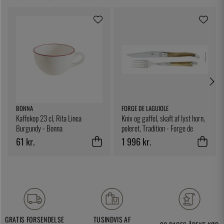
BONNA
FORGE DE LAGUIOLE
Kaffekop 23 cl, Rita Linea
Kniv og gaffel, skaft af lyst horn,
Burgundy - Bonna
poleret, Tradition - Forge de
Laguiole
61 kr.
1 996 kr.
GRATIS FORSENDELSE
TUSINDVIS AF