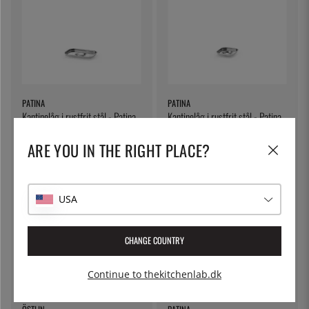
PATINA
PATINA
Kantinelåg i rustfrit stål - Patina
Kantinelåg i rustfrit stål - Patina
- GN 1/4 (265x162 mm)
- GN 1/6 (176x162 mm)
ARE YOU IN THE RIGHT PLACE?
76 kr.
61 kr.
USA
CHANGE COUNTRY
Continue to thekitchenlab.dk