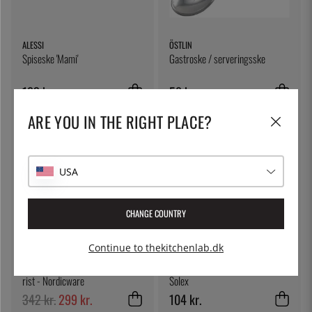
ALESSI
ÖSTLIN
Spiseske 'Mami'
Gastroske / serveringsske
123 kr.
58 kr.
ARE YOU IN THE RIGHT PLACE?
13
%
USA
CHANGE COUNTRY
Continue to thekitchenlab.dk
NORDIC WARE
SOLEX
Ovnbakke, aluminium, nonstick
Funktion Salatske 240 mm -
rist - Nordicware
Solex
342 kr.
299 kr.
104 kr.