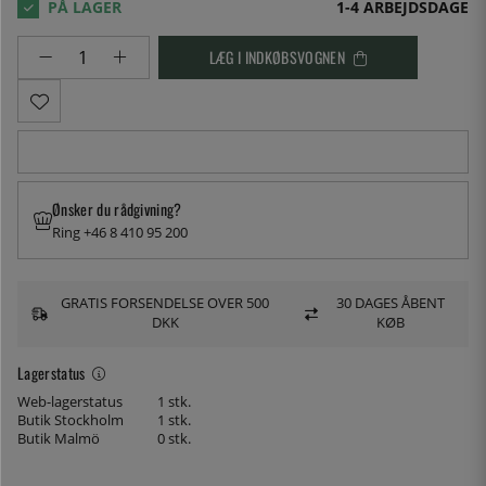
1-4 ARBEJDSDAGE
LÆG I INDKØBSVOGNEN
Ønsker du rådgivning?
Ring +46 8 410 95 200
GRATIS FORSENDELSE OVER 500
30 DAGES ÅBENT
DKK
KØB
Lagerstatus
Web-lagerstatus
1 stk.
Butik Stockholm
1 stk.
Butik Malmö
0 stk.