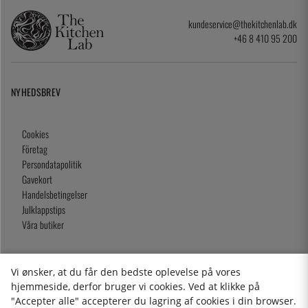
kundeservice@thekitchenlab.dk
+46 8 410 95 200
NYHEDSBREV
Cookies
Företag
Persondatapolitik
Gavekort
Handelsbetingelser
Julklappstips
Våra butiker
Vi ønsker, at du får den bedste oplevelse på vores
2026 KitchenLab AB
hjemmeside, derfor bruger vi cookies. Ved at klikke på
"Accepter alle" accepterer du lagring af cookies i din browser.