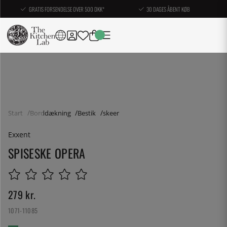
GRATIS FORSENDELSE OVER 500 DKK*
30 DAGES ÅBENT KØB
Start
Borddækning
Bestik
skeer
Exxent
SPISESKE OPERA
279
kr.
1071-11085