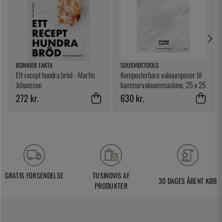
BONNIER FAKTA
SOUSVIDETOOLS
Ett recept hundra bröd - Martin
Komposterbare vakuumposer til
Johansson
kammervakuummaskine, 25 x 25
cm, 200-pak - SousVideTools
272 kr.
630 kr.
GRATIS FORSENDELSE
TUSINDVIS AF
30 DAGES ÅBENT KØB
PRODUKTER