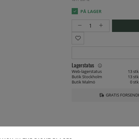
Lagerstatus
Web-lagerstatus
13 stk
Butik Stockholm
13 stk
Butik Malmö
0 stk
GRATIS FORSENDE