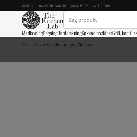
GAVEKORT
HANDELSBETINGELSER
JULKLAPPSTIPS
VÅRA BUTIKER
Madlavning
Bagning
Borddækning
Køkkenmaskiner
Grill, komfur
Start
Bar & Vin
Bar udstyr
Shakers