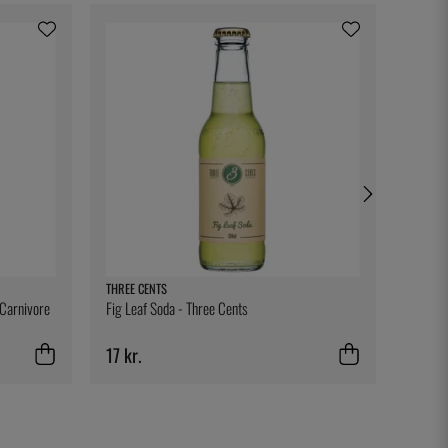
THREE CENTS
BIG GR
 Carnivore
Fig Leaf Soda - Three Cents
Silicon
17 kr.
61 kr.