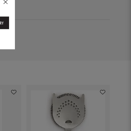
RY
87