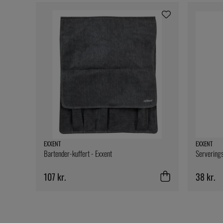
EXXENT
EXXENT
Bartender-kuffert - Exxent
Serverings
107 kr.
38 kr.