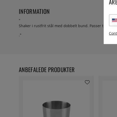
ARE
INFORMATION
"
Shaker i rustfrit stål med dobbelt bund. Passer til
Bosto
Cont
."
ANBEFALEDE PRODUKTER