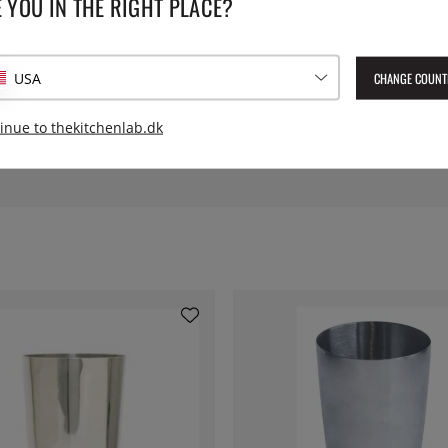
 YOU IN THE RIGHT PLACE?
SPECIFIKATIONER
CHANGE COUNT
USA
Leverings artikelnummer:
376
n Shaker 0.7L
EAN:
7393107376875
inue to thekitchenlab.dk