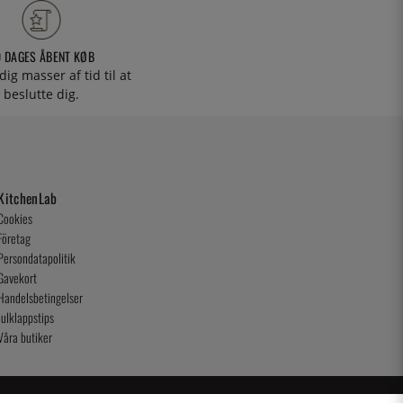
0 DAGES ÅBENT KØB
 dig masser af tid til at
beslutte dig.
KitchenLab
Cookies
Företag
Persondatapolitik
Gavekort
Handelsbetingelser
Julklappstips
Våra butiker