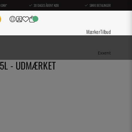
0 DKK*
30 DAGES ÅBENT KØB
SIKRE BETALINGER
Mærker
Tilbud
Exxent
,5L - UDMÆRKET