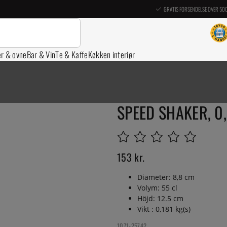
GRATIS FORSENDELSE OVER 50
er & ovne
Bar & Vin
Te & Kaffe
Køkken interiør
SPEED SHAKER, 0
153
kr.
Diameter: 8,8 cm
Volym: 55 cl
Höjd: 12.5 cm
Vikt : 0,181 kg(s)
1071-25742